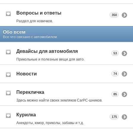
Вопросы и ответы
350
Раздел для новичков.
Обо всем
Все что связано с автомобилем.
Девайсы для автомобиля
53
Прикольные и полезные вещи для авто.
Новости
74
Перекличка
85
Здесь можно найти своих земляков CarPC-шников.
Курилка
175
Анекдоты, юмор, приколы, забавы и т.д.