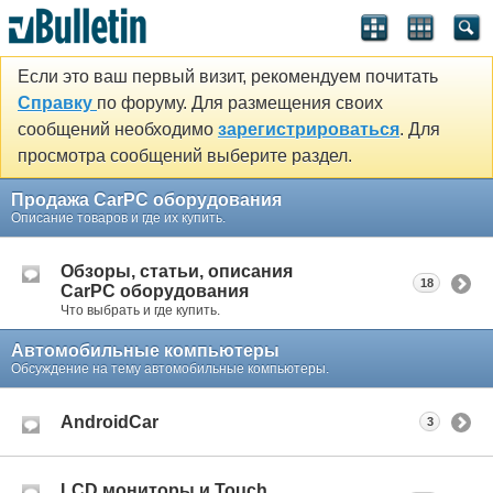
Если это ваш первый визит, рекомендуем почитать
Справку
по форуму. Для размещения своих
сообщений необходимо
зарегистрироваться
. Для
просмотра сообщений выберите раздел.
Продажа CarPC оборудования
Описание товаров и где их купить.
Обзоры, статьи, описания
18
CarPC оборудования
Что выбрать и где купить.
Автомобильные компьютеры
Обсуждение на тему автомобильные компьютеры.
AndroidCar
3
LCD мониторы и Touch