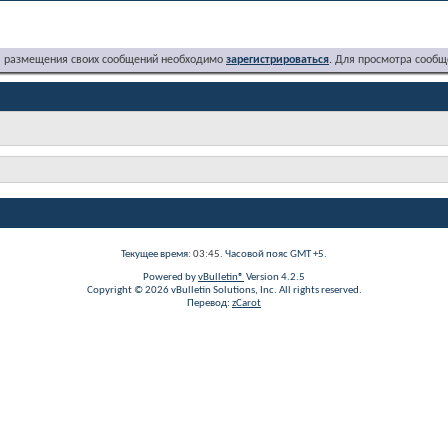
я размещения своих сообщений необходимо
зарегистрироваться
. Для просмотра сообщ
Текущее время:
03:45
. Часовой пояс GMT +5.
Powered by
vBulletin®
Version 4.2.5
Copyright © 2026 vBulletin Solutions, Inc. All rights reserved.
Перевод:
zCarot