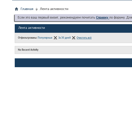
Главная
Лента активности
Если это ваш первый визит, рекомендуем почитать
Справку
по форуму. Дл
Лента активности
Отфильтрованы:
Популярные
За 30 дней
Очистить всё
No Recent Activity