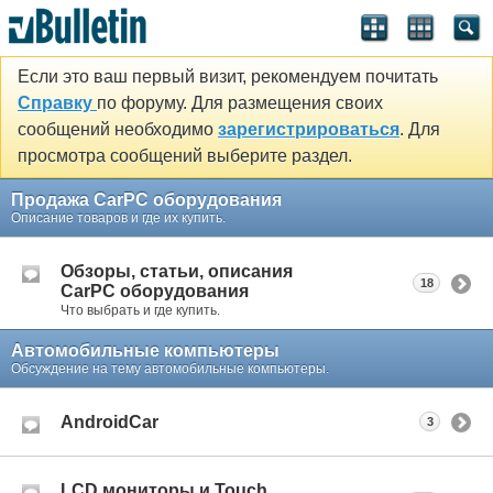
Если это ваш первый визит, рекомендуем почитать
Справку
по форуму. Для размещения своих
сообщений необходимо
зарегистрироваться
. Для
просмотра сообщений выберите раздел.
Продажа CarPC оборудования
Описание товаров и где их купить.
Обзоры, статьи, описания
18
CarPC оборудования
Что выбрать и где купить.
Автомобильные компьютеры
Обсуждение на тему автомобильные компьютеры.
AndroidCar
3
LCD мониторы и Touch