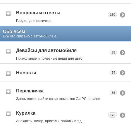
Вопросы и ответы
350
Раздел для новичков.
Обо всем
Все что связано с автомобилем.
Девайсы для автомобиля
53
Прикольные и полезные вещи для авто.
Новости
74
Перекличка
85
Здесь можно найти своих земляков CarPC-шников.
Курилка
175
Анекдоты, юмор, приколы, забавы и т.д.