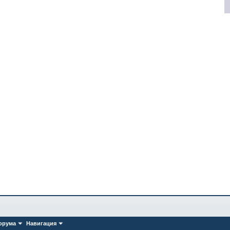
орума
Навигация