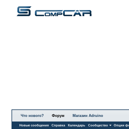
Что нового?
Форум
Магазин Adruino
Новые сообщения
Справка
Календарь
Сообщество
Опции ф