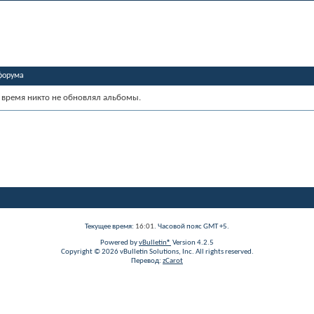
форума
 время никто не обновлял альбомы.
Текущее время:
16:01
. Часовой пояс GMT +5.
Powered by
vBulletin®
Version 4.2.5
Copyright © 2026 vBulletin Solutions, Inc. All rights reserved.
Перевод:
zCarot