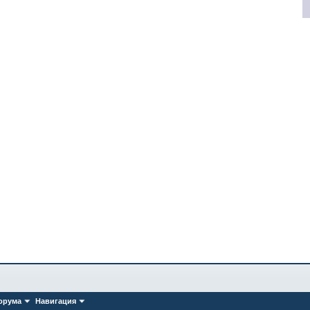
орума
Навигация