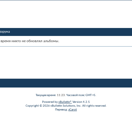
форума
 время никто не обновлял альбомы.
Текущее время:
11:23
. Часовой пояс GMT +5.
Powered by
vBulletin®
Version 4.2.5
Copyright © 2026 vBulletin Solutions, Inc. All rights reserved.
Перевод:
zCarot