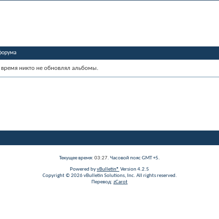
форума
 время никто не обновлял альбомы.
Текущее время:
03:27
. Часовой пояс GMT +5.
Powered by
vBulletin®
Version 4.2.5
Copyright © 2026 vBulletin Solutions, Inc. All rights reserved.
Перевод:
zCarot