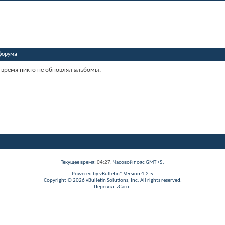
форума
 время никто не обновлял альбомы.
Текущее время:
04:27
. Часовой пояс GMT +5.
Powered by
vBulletin®
Version 4.2.5
Copyright © 2026 vBulletin Solutions, Inc. All rights reserved.
Перевод:
zCarot