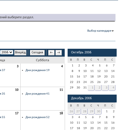
ений выберите раздел.
Выбор календаря
Октябрь 2006
Сегодня
←
→
ица
Суббота
В
П
В
С
Ч
П
С
1
2
3
4
5
6
7
3
4
я 37
Дни рождения 19
8
9
10
11
12
13
14
15
16
17
18
19
20
21
22
23
24
25
26
27
28
29
30
31
1
2
3
4
10
11
я 35
Дни рождения 41
Декабрь 2006
В
П
В
С
Ч
П
С
26
27
28
29
30
1
2
17
18
я 55
Дни рождения 52
3
4
5
6
7
8
9
10
11
12
13
14
15
16
17
18
19
20
21
22
23