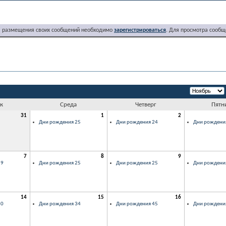
я размещения своих сообщений необходимо
зарегистрироваться
. Для просмотра сообщ
к
Среда
Четверг
Пятн
31
1
2
Дни рождения 25
Дни рождения 24
Дни рождени
7
8
9
29
Дни рождения 25
Дни рождения 25
Дни рождени
14
15
16
30
Дни рождения 34
Дни рождения 45
Дни рождени