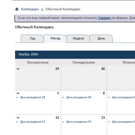
Календарь
Обычный Календарь
Если это ваш первый визит, рекомендуем почитать
Справку
по форуму. Дл
Обычный Календарь
Год
Месяц
Неделя
День
Ноябрь 2006
Воскресенье
Понедельник
Вторни
→
29
30
→
5
6
Дни рождения 28
Дни рождения 38
Дни рождения 
→
12
13
Дни рождения 31
Дни рождения 29
Дни рождения 