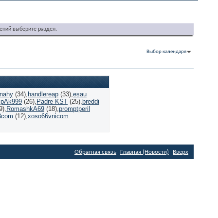
ений выберите раздел.
Выбор календаря
nnahy
(34)
handlereap
(33)
esau
pAk999
(26)
Padre KST
(25)
breddi
9)
RomashkA69
(18)
promptperil
8com
(12)
xoso66vnicom
Обратная связь
Главная (Новости)
Вверх