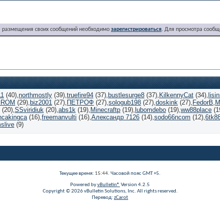
я размещения своих сообщений необходимо
зарегистрироваться
. Для просмотра сообщ
11
(40)
northmostly
(39)
truefire94
(37)
bustlesurge8
(37)
KilkennyCat
(34)
lisi
ovROM
(29)
biz2001
(27)
ПЕТРОФ
(27)
sologub198
(27)
doskink
(27)
FedorB
M
(20)
SSviridiuk
(20)
abs1k
(19)
Minecraftp
(19)
lubomdebo
(19)
ww88place
(1
hcakingca
(16)
freemanvulti
(16)
Александр 7126
(14)
sodo66ncom
(12)
6tk8
slive
(9)
Текущее время:
15:44
. Часовой пояс GMT +5.
Powered by
vBulletin®
Version 4.2.5
Copyright © 2026 vBulletin Solutions, Inc. All rights reserved.
Перевод:
zCarot