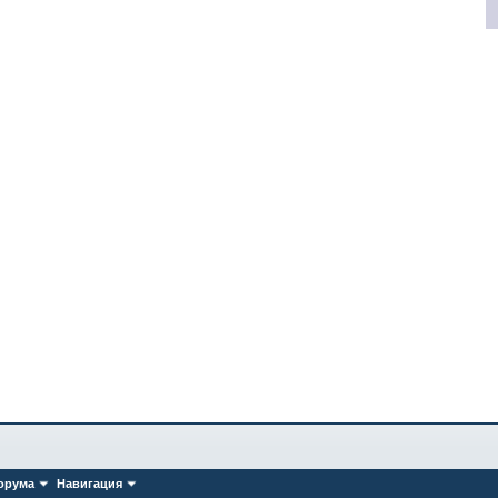
орума
Навигация