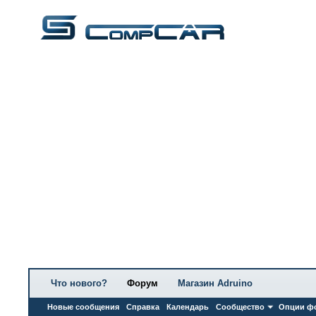
Что нового?
Форум
Магазин Adruino
Новые сообщения
Справка
Календарь
Сообщество
Опции ф