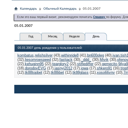
Календарь
Обычный Календарь
05.01.2007
Если это ваш первый визит, рекомендуем почитать
Справку
по форуму. Дл
05.01.2007
Год
Месяц
Неделя
День
05.01.2007 день рождения у пользователей:
kombatus
relishsilver
(43)
withinride8
(41)
bn600oleg
(40)
ivan.tish
(32)
liesomroespeed
(32)
fastjack
(30)
_ddd_
(30)
Mivik
(30)
ofen
(22)
kehuginn95
(22)
tearglory2
(22)
stiflediffer
(22)
qemecito
9ilya9
(18)
dorodovEVG
(17)
jasnyj2012
(17)
iowa
(17)
shkero91
(16)
trop
(12)
tk88topbet
(12)
tk88ibet
(12)
tk88glass
(11)
xoso66vnv
(10)
7m