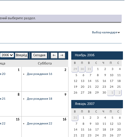
ений выберите раздел.
Выбор календаря
Ноябрь 2006
Сегодня
←
→
ица
Суббота
В
П
В
С
Ч
П
С
29
30
31
1
2
3
4
1
2
я 20
Дни рождения 16
5
6
7
8
9
10
11
12
13
14
15
16
17
18
19
20
21
22
23
24
25
26
27
28
29
30
1
2
8
9
я 25
Дни рождения 18
Январь 2007
В
П
В
С
Ч
П
С
31
1
2
3
4
5
6
15
16
я 22
Дни рождения 22
7
8
9
10
11
12
13
14
15
16
17
18
19
20
21
22
23
24
25
26
27