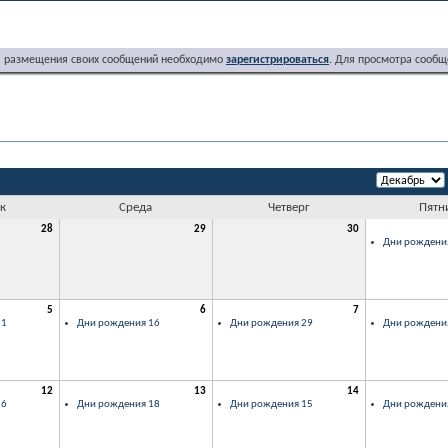
я размещения своих сообщений необходимо
зарегистрироваться
. Для просмотра сообщ
к
Среда
Четверг
Пятн
28
29
30
Дни рождени
5
6
7
21
Дни рождения 16
Дни рождения 29
Дни рождени
12
13
14
26
Дни рождения 18
Дни рождения 15
Дни рождени