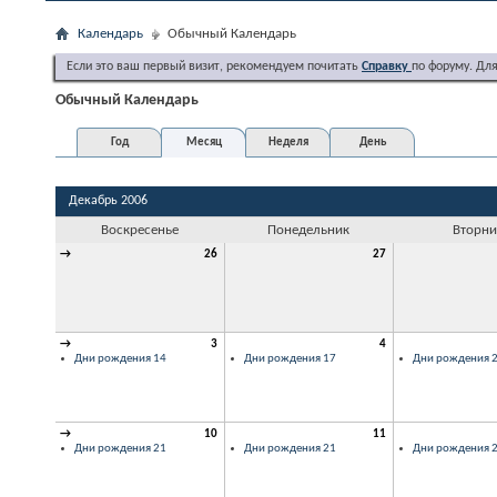
Календарь
Обычный Календарь
Если это ваш первый визит, рекомендуем почитать
Справку
по форуму. Дл
Обычный Календарь
Год
Месяц
Неделя
День
Декабрь 2006
Воскресенье
Понедельник
Вторни
→
26
27
→
3
4
Дни рождения 14
Дни рождения 17
Дни рождения 
→
10
11
Дни рождения 21
Дни рождения 21
Дни рождения 