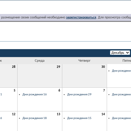
я размещения своих сообщений необходимо
зарегистрироваться
. Для просмотра сообщ
к
Среда
Четверг
Пятн
28
29
30
Дни рождени
5
6
7
21
Дни рождения 16
Дни рождения 29
Дни рождени
12
13
14
26
Дни рождения 18
Дни рождения 15
Дни рождени