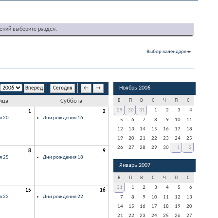
ений выберите раздел.
Выбор календаря
Ноябрь 2006
Сегодня
←
→
ица
Суббота
В
П
В
С
Ч
П
С
29
30
31
1
2
3
4
1
2
я 20
Дни рождения 16
5
6
7
8
9
10
11
12
13
14
15
16
17
18
19
20
21
22
23
24
25
26
27
28
29
30
1
2
8
9
я 25
Дни рождения 18
Январь 2007
В
П
В
С
Ч
П
С
31
1
2
3
4
5
6
15
16
я 22
Дни рождения 22
7
8
9
10
11
12
13
14
15
16
17
18
19
20
21
22
23
24
25
26
27