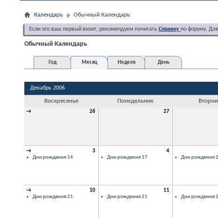
Календарь
Обычный Календарь
Если это ваш первый визит, рекомендуем почитать
Справку
по форуму. Дл
Обычный Календарь
Год
Месяц
Неделя
День
Декабрь 2006
Воскресенье
Понедельник
Вторни
→
26
27
→
3
4
Дни рождения 14
Дни рождения 17
Дни рождения 
→
10
11
Дни рождения 21
Дни рождения 21
Дни рождения 