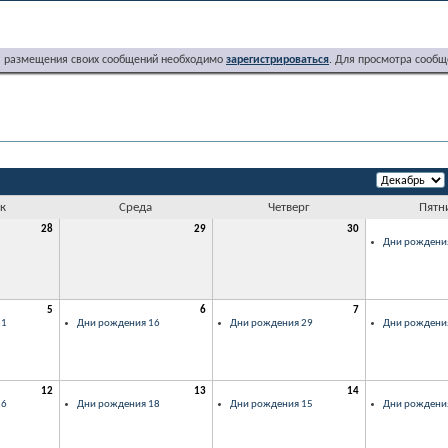
я размещения своих сообщений необходимо
зарегистрироваться
. Для просмотра сообщ
к
Среда
Четверг
Пятн
28
29
30
Дни рождени
5
6
7
21
Дни рождения 16
Дни рождения 29
Дни рождени
12
13
14
26
Дни рождения 18
Дни рождения 15
Дни рождени