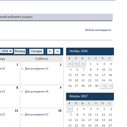
ений выберите раздел.
Выбор календаря
Ноябрь 2006
Сегодня
←
→
ица
Суббота
В
П
В
С
Ч
П
С
29
30
31
1
2
3
4
1
2
я 20
Дни рождения 16
5
6
7
8
9
10
11
12
13
14
15
16
17
18
19
20
21
22
23
24
25
26
27
28
29
30
1
2
8
9
я 25
Дни рождения 18
Январь 2007
В
П
В
С
Ч
П
С
31
1
2
3
4
5
6
15
16
я 22
Дни рождения 22
7
8
9
10
11
12
13
14
15
16
17
18
19
20
21
22
23
24
25
26
27