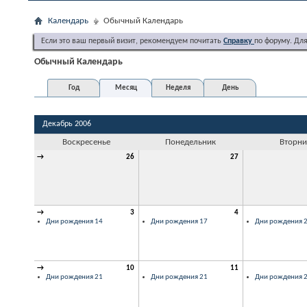
Календарь
Обычный Календарь
Если это ваш первый визит, рекомендуем почитать
Справку
по форуму. Дл
Обычный Календарь
Год
Месяц
Неделя
День
Декабрь 2006
Воскресенье
Понедельник
Вторни
→
26
27
→
3
4
Дни рождения 14
Дни рождения 17
Дни рождения 
→
10
11
Дни рождения 21
Дни рождения 21
Дни рождения 