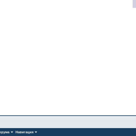
орума
Навигация