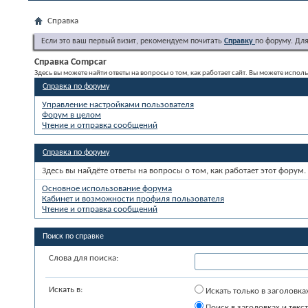
Справка
Если это ваш первый визит, рекомендуем почитать
Справку
по форуму. Дл
Справка Compcar
Здесь вы можете найти ответы на вопросы о том, как работает сайт. Вы можете испо
Справка по форуму
Управление настройками пользователя
Форум в целом
Чтение и отправка сообщений
Справка по форуму
Здесь вы найдёте ответы на вопросы о том, как работает этот фору
Основное использование форума
Кабинет и возможности профиля пользователя
Чтение и отправка сообщений
Поиск по справке
Слова для поиска:
Искать в:
Искать только в заголовка
Поиск в заголовках и текс