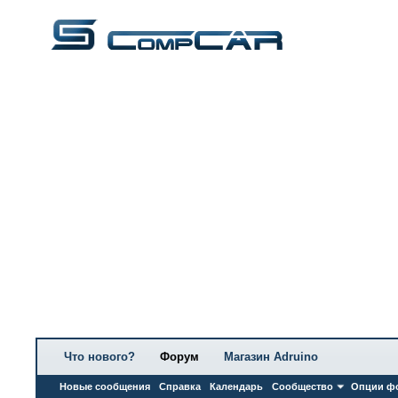
Что нового?
Форум
Магазин Adruino
Новые сообщения
Справка
Календарь
Сообщество
Опции ф