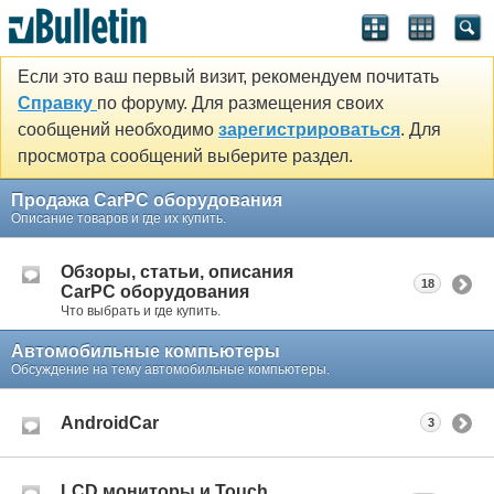
Если это ваш первый визит, рекомендуем почитать
Справку
по форуму. Для размещения своих
сообщений необходимо
зарегистрироваться
. Для
просмотра сообщений выберите раздел.
Продажа CarPC оборудования
Описание товаров и где их купить.
Обзоры, статьи, описания
18
CarPC оборудования
Что выбрать и где купить.
Автомобильные компьютеры
Обсуждение на тему автомобильные компьютеры.
AndroidCar
3
LCD мониторы и Touch