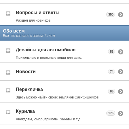
Вопросы и ответы
350
Раздел для новичков.
Обо всем
Все что связано с автомобилем.
Девайсы для автомобиля
53
Прикольные и полезные вещи для авто.
Новости
74
Перекличка
85
Здесь можно найти своих земляков CarPC-шников.
Курилка
175
Анекдоты, юмор, приколы, забавы и т.д.