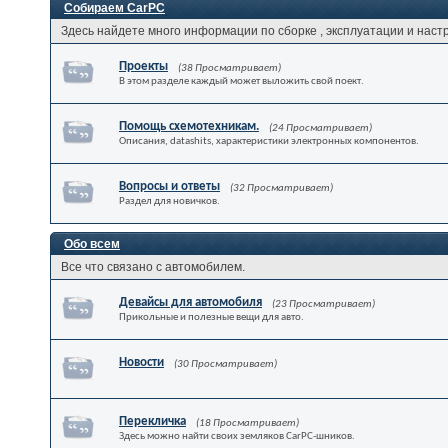
Собираем CarPC
Здесь найдете много информации по сборке , эксплуатации и наст
Проекты
(38 Просматривает)
В этом разделе каждый может выложить свой поект.
Помощь схемотехникам.
(24 Просматривает)
Описания, datashits, характеристики электронных компонентов.
Вопросы и ответы
(32 Просматривает)
Раздел для новичков.
Обо всем
Все что связано с автомобилем.
Девайсы для автомобиля
(23 Просматривает)
Прикольные и полезные вещи для авто.
Новости
(30 Просматривает)
Перекличка
(18 Просматривает)
Здесь можно найти своих земляков CarPC-шников.