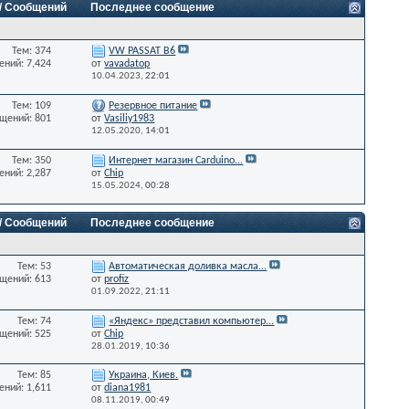
 / Сообщений
Последнее сообщение
Тем: 374
VW PASSAT B6
ний: 7,424
от
vavadatop
10.04.2023,
22:01
Тем: 109
Резервное питание
щений: 801
от
Vasiliy1983
12.05.2020,
14:01
Тем: 350
Интернет магазин Carduino...
ний: 2,287
от
Chip
15.05.2024,
00:28
 / Сообщений
Последнее сообщение
Тем: 53
Автоматическая доливка масла...
щений: 613
от
profiz
01.09.2022,
21:11
Тем: 74
«Яндекс» представил компьютер...
щений: 525
от
Chip
28.01.2019,
10:36
Тем: 85
Украина, Киев.
ний: 1,611
от
diana1981
08.11.2019,
00:49