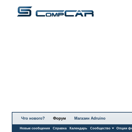
Что нового?
Форум
Магазин Adruino
Новые сообщения
Справка
Календарь
Сообщество
Опции ф