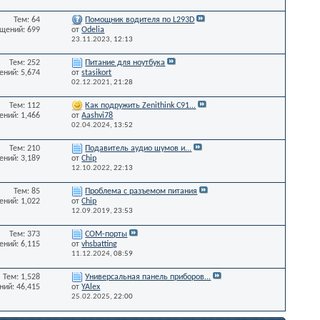
Тем: 64
Помощник водителя по L293D
щений: 699
от
Odelia
23.11.2023,
12:13
Тем: 252
Питание для ноутбука
ний: 5,674
от
stasikort
02.12.2021,
21:28
Тем: 112
Как подружить Zenithink С91...
ний: 1,466
от
Aashvi78
02.04.2024,
13:52
Тем: 210
Подавитель аудио шумов и...
ний: 3,189
от
Chip
12.10.2022,
22:13
Тем: 85
Проблема с разъемом питания
ний: 1,022
от
Chip
12.09.2019,
23:53
Тем: 373
СОМ-порты
ний: 6,115
от
vhsbatting
11.12.2024,
08:59
Тем: 1,528
Универсальная панель приборов...
ий: 46,415
от
YAlex
25.02.2025,
22:00