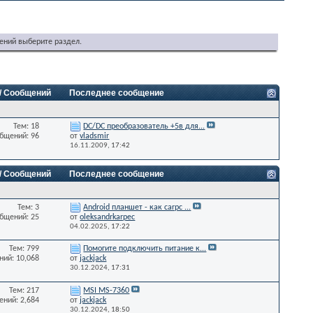
ений выберите раздел.
 / Сообщений
Последнее сообщение
Тем: 18
DC/DC преобразователь +5в для...
бщений: 96
от
vladsmir
16.11.2009,
17:42
 / Сообщений
Последнее сообщение
Тем: 3
Android планшет - как carpc ...
бщений: 25
от
oleksandrkarpec
04.02.2025,
17:22
Тем: 799
Помогите подключить питание к...
ий: 10,068
от
jackjack
30.12.2024,
17:31
Тем: 217
MSI MS-7360
ний: 2,684
от
jackjack
30.12.2024,
18:50