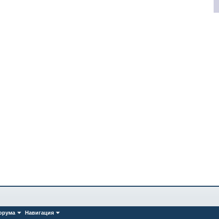
орума
Навигация