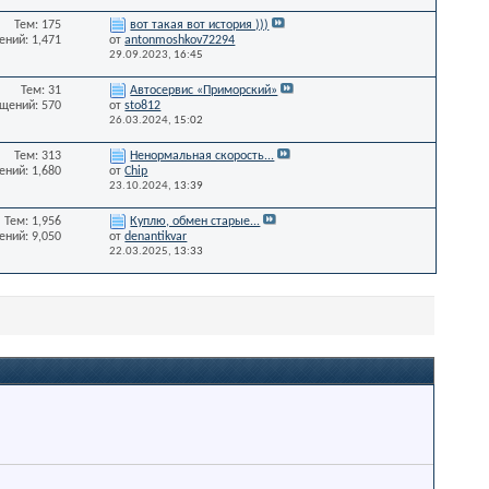
Тем: 175
вот такая вот история )))
ний: 1,471
от
antonmoshkov72294
29.09.2023,
16:45
Тем: 31
Автосервис «Приморский»
щений: 570
от
sto812
26.03.2024,
15:02
Тем: 313
Ненормальная скорость...
ний: 1,680
от
Chip
23.10.2024,
13:39
Тем: 1,956
Куплю, обмен старые...
ний: 9,050
от
denantikvar
22.03.2025,
13:33