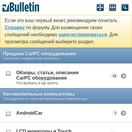
Если это ваш первый визит, рекомендуем почитать
Справку
по форуму. Для размещения своих
сообщений необходимо
зарегистрироваться
. Для
просмотра сообщений выберите раздел.
Продажа CarPC оборудования
Описание товаров и где их купить.
Обзоры, статьи, описания
18
CarPC оборудования
Что выбрать и где купить.
Автомобильные компьютеры
Обсуждение на тему автомобильные компьютеры.
AndroidCar
3
LCD мониторы и Touch