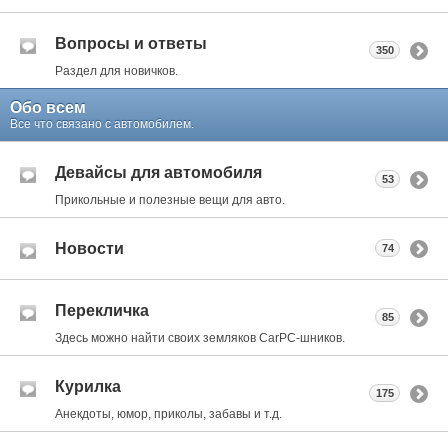
Вопросы и ответы
350
Раздел для новичков.
Обо всем
Все что связано с автомобилем.
Девайсы для автомобиля
53
Прикольные и полезные вещи для авто.
Новости
74
Перекличка
85
Здесь можно найти своих земляков CarPC-шников.
Курилка
175
Анекдоты, юмор, приколы, забавы и т.д.