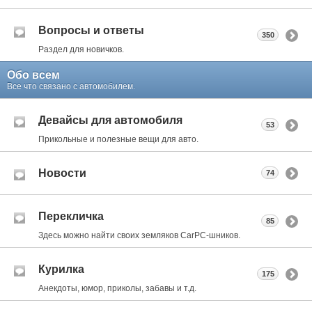
Вопросы и ответы
350
Раздел для новичков.
Обо всем
Все что связано с автомобилем.
Девайсы для автомобиля
53
Прикольные и полезные вещи для авто.
Новости
74
Перекличка
85
Здесь можно найти своих земляков CarPC-шников.
Курилка
175
Анекдоты, юмор, приколы, забавы и т.д.