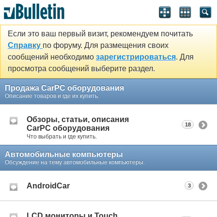
Если это ваш первый визит, рекомендуем почитать
Справку
по форуму. Для размещения своих
сообщений необходимо
зарегистрироваться
. Для
просмотра сообщений выберите раздел.
Продажа CarPC оборудования
Описание товаров и где их купить.
Обзоры, статьи, описания
18
CarPC оборудования
Что выбрать и где купить.
Автомобильные компьютеры
Обсуждение на тему автомобильные компьютеры.
AndroidCar
3
LCD мониторы и Touch