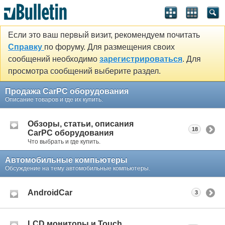
Если это ваш первый визит, рекомендуем почитать
Справку
по форуму. Для размещения своих
сообщений необходимо
зарегистрироваться
. Для
просмотра сообщений выберите раздел.
Продажа CarPC оборудования
Описание товаров и где их купить.
Обзоры, статьи, описания
18
CarPC оборудования
Что выбрать и где купить.
Автомобильные компьютеры
Обсуждение на тему автомобильные компьютеры.
AndroidCar
3
LCD мониторы и Touch