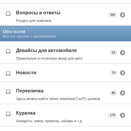
Вопросы и ответы
350
Раздел для новичков.
Обо всем
Все что связано с автомобилем.
Девайсы для автомобиля
53
Прикольные и полезные вещи для авто.
Новости
74
Перекличка
85
Здесь можно найти своих земляков CarPC-шников.
Курилка
175
Анекдоты, юмор, приколы, забавы и т.д.