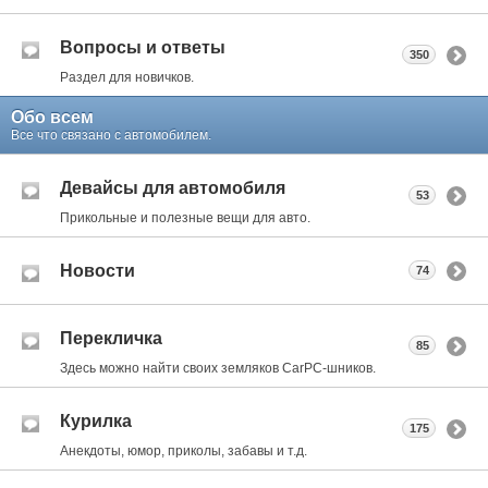
Вопросы и ответы
350
Раздел для новичков.
Обо всем
Все что связано с автомобилем.
Девайсы для автомобиля
53
Прикольные и полезные вещи для авто.
Новости
74
Перекличка
85
Здесь можно найти своих земляков CarPC-шников.
Курилка
175
Анекдоты, юмор, приколы, забавы и т.д.