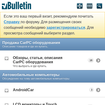
Если это ваш первый визит, рекомендуем почитать
Справку
по форуму. Для размещения своих
сообщений необходимо
зарегистрироваться
. Для
просмотра сообщений выберите раздел.
Продажа CarPC оборудования
Описание товаров и где их купить.
Обзоры, статьи, описания
18
CarPC оборудования
Что выбрать и где купить.
Автомобильные компьютеры
Обсуждение на тему автомобильные компьютеры.
AndroidCar
3
LCD мониторы и Touch