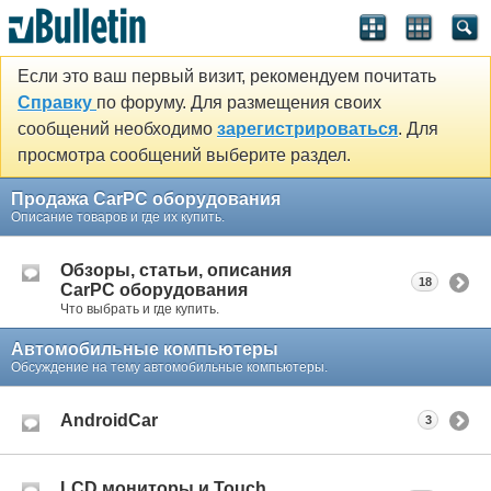
Если это ваш первый визит, рекомендуем почитать
Справку
по форуму. Для размещения своих
сообщений необходимо
зарегистрироваться
. Для
просмотра сообщений выберите раздел.
Продажа CarPC оборудования
Описание товаров и где их купить.
Обзоры, статьи, описания
18
CarPC оборудования
Что выбрать и где купить.
Автомобильные компьютеры
Обсуждение на тему автомобильные компьютеры.
AndroidCar
3
LCD мониторы и Touch