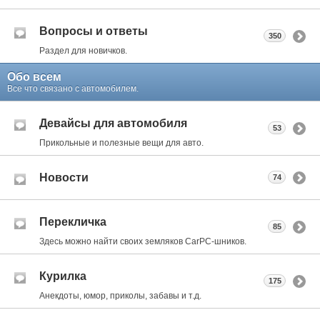
Вопросы и ответы
350
Раздел для новичков.
Обо всем
Все что связано с автомобилем.
Девайсы для автомобиля
53
Прикольные и полезные вещи для авто.
Новости
74
Перекличка
85
Здесь можно найти своих земляков CarPC-шников.
Курилка
175
Анекдоты, юмор, приколы, забавы и т.д.