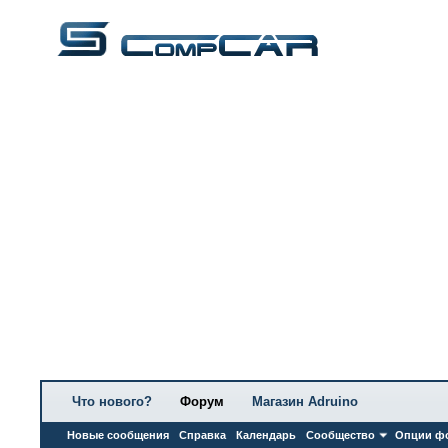
Что нового?
Форум
Магазин Adruino
Новые сообщения
Справка
Календарь
Сообщество
Опции ф