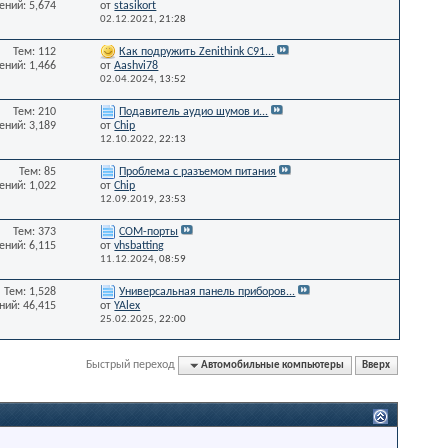
ний: 5,674
от
stasikort
02.12.2021,
21:28
Тем: 112
Как подружить Zenithink С91...
ний: 1,466
от
Aashvi78
02.04.2024,
13:52
Тем: 210
Подавитель аудио шумов и...
ний: 3,189
от
Chip
12.10.2022,
22:13
Тем: 85
Проблема с разъемом питания
ний: 1,022
от
Chip
12.09.2019,
23:53
Тем: 373
СОМ-порты
ний: 6,115
от
vhsbatting
11.12.2024,
08:59
Тем: 1,528
Универсальная панель приборов...
ий: 46,415
от
YAlex
25.02.2025,
22:00
Быстрый переход
Автомобильные компьютеры
Вверх