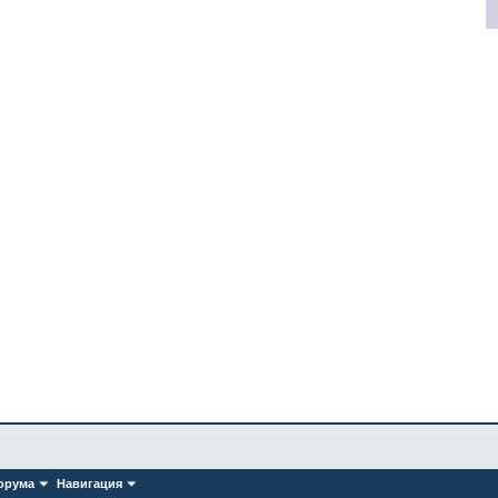
орума
Навигация