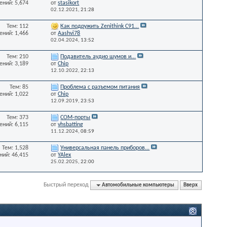
ний: 5,674
от
stasikort
02.12.2021,
21:28
Тем: 112
Как подружить Zenithink С91...
ний: 1,466
от
Aashvi78
02.04.2024,
13:52
Тем: 210
Подавитель аудио шумов и...
ний: 3,189
от
Chip
12.10.2022,
22:13
Тем: 85
Проблема с разъемом питания
ний: 1,022
от
Chip
12.09.2019,
23:53
Тем: 373
СОМ-порты
ний: 6,115
от
vhsbatting
11.12.2024,
08:59
Тем: 1,528
Универсальная панель приборов...
ий: 46,415
от
YAlex
25.02.2025,
22:00
Быстрый переход
Автомобильные компьютеры
Вверх