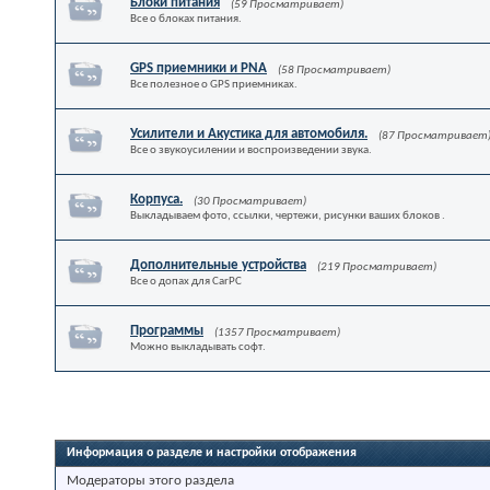
Блоки питания
(59 Просматривает)
Все о блоках питания.
GPS приемники и PNA
(58 Просматривает)
Все полезное о GPS приемниках.
Усилители и Акустика для автомобиля.
(87 Просматривает
Все о звукоусилении и воспроизведении звука.
Корпуса.
(30 Просматривает)
Выкладываем фото, ссылки, чертежи, рисунки ваших блоков .
Дополнительные устройства
(219 Просматривает)
Все о допах для CarPC
Программы
(1357 Просматривает)
Можно выкладывать софт.
Информация о разделе и настройки отображения
Модераторы этого раздела