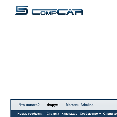
Что нового?
Форум
Магазин Adruino
Новые сообщения
Справка
Календарь
Сообщество
Опции ф