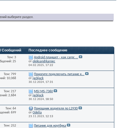
ений выберите раздел.
 / Сообщений
Последнее сообщение
Тем: 3
Android планшет - как carpc ...
бщений: 25
от
oleksandrkarpec
04.02.2025,
17:22
Тем: 799
Помогите подключить питание к...
ий: 10,068
от
jackjack
30.12.2024,
17:31
Тем: 217
MSI MS-7360
ний: 2,684
от
jackjack
30.12.2024,
18:50
Тем: 64
Помощник водителя по L293D
щений: 699
от
Odelia
23.11.2023,
12:13
Тем: 252
Питание для ноутбука