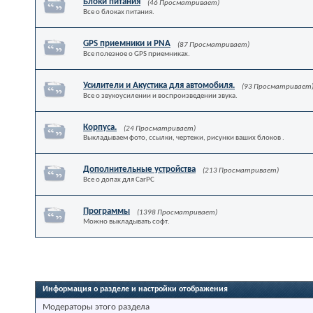
Блоки питания
(46 Просматривает)
Все о блоках питания.
GPS приемники и PNA
(87 Просматривает)
Все полезное о GPS приемниках.
Усилители и Акустика для автомобиля.
(93 Просматривает
Все о звукоусилении и воспроизведении звука.
Корпуса.
(24 Просматривает)
Выкладываем фото, ссылки, чертежи, рисунки ваших блоков .
Дополнительные устройства
(213 Просматривает)
Все о допах для CarPC
Программы
(1398 Просматривает)
Можно выкладывать софт.
Информация о разделе и настройки отображения
Модераторы этого раздела