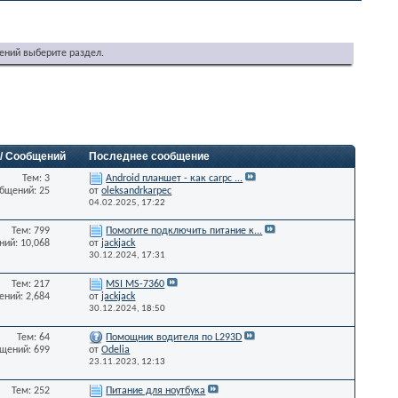
ений выберите раздел.
 / Сообщений
Последнее сообщение
Тем: 3
Android планшет - как carpc ...
бщений: 25
от
oleksandrkarpec
04.02.2025,
17:22
Тем: 799
Помогите подключить питание к...
ий: 10,068
от
jackjack
30.12.2024,
17:31
Тем: 217
MSI MS-7360
ний: 2,684
от
jackjack
30.12.2024,
18:50
Тем: 64
Помощник водителя по L293D
щений: 699
от
Odelia
23.11.2023,
12:13
Тем: 252
Питание для ноутбука