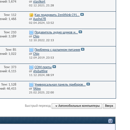
ний: 5,674
от
stasikort
02.12.2021,
21:28
Тем: 112
Как подружить Zenithink С91...
ний: 1,466
от
Aashvi78
02.04.2024,
13:52
Тем: 210
Подавитель аудио шумов и...
ний: 3,189
от
Chip
12.10.2022,
22:13
Тем: 85
Проблема с разъемом питания
ний: 1,022
от
Chip
12.09.2019,
23:53
Тем: 373
СОМ-порты
ний: 6,115
от
vhsbatting
11.12.2024,
08:59
Тем: 1,528
Универсальная панель приборов...
ий: 46,415
от
YAlex
25.02.2025,
22:00
Быстрый переход
Автомобильные компьютеры
Вверх