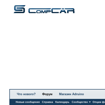
Что нового?
Форум
Магазин Adruino
Новые сообщения
Справка
Календарь
Сообщество
Опции ф