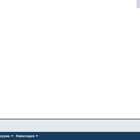
орума
Навигация