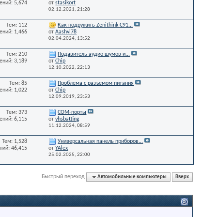
ний: 5,674
от
stasikort
02.12.2021,
21:28
Тем: 112
Как подружить Zenithink С91...
ний: 1,466
от
Aashvi78
02.04.2024,
13:52
Тем: 210
Подавитель аудио шумов и...
ний: 3,189
от
Chip
12.10.2022,
22:13
Тем: 85
Проблема с разъемом питания
ний: 1,022
от
Chip
12.09.2019,
23:53
Тем: 373
СОМ-порты
ний: 6,115
от
vhsbatting
11.12.2024,
08:59
Тем: 1,528
Универсальная панель приборов...
ий: 46,415
от
YAlex
25.02.2025,
22:00
Быстрый переход
Автомобильные компьютеры
Вверх