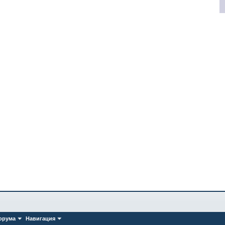
орума
Навигация