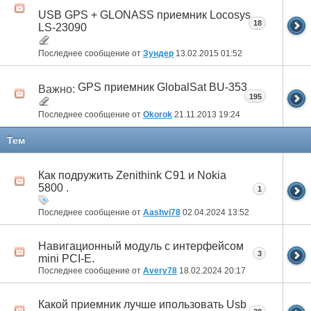
USB GPS + GLONASS приемник Locosys
18
LS-23090
Последнее сообщение от
Зундер
13.02.2015
01:52
GPS приемник GlobalSat BU-353
Важно:
195
Последнее сообщение от
Okorok
21.11.2013
19:24
Тем
Как подружить Zenithink С91 и Nokia
5800 .
1
Последнее сообщение от
Aashvi78
02.04.2024
13:52
Навигационный модуль с интерфейсом
3
mini PCI-E.
Последнее сообщение от
Avery78
18.02.2024
20:17
Какой приемник лучше ипользовать Usb