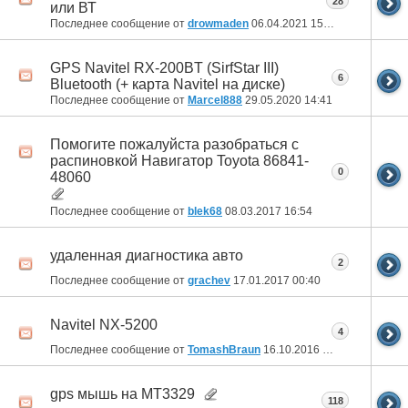
28
или ВТ
Последнее сообщение от
drowmaden
06.04.2021
15:37
GPS Navitel RX-200BT (SirfStar III)
6
Bluetooth (+ карта Navitel на диске)
Последнее сообщение от
Marcel888
29.05.2020
14:41
Помогите пожалуйста разобраться с
распиновкой Навигатор Toyota 86841-
0
48060
Последнее сообщение от
blek68
08.03.2017
16:54
удаленная диагностика авто
2
Последнее сообщение от
grachev
17.01.2017
00:40
Navitel NX-5200
4
Последнее сообщение от
TomashBraun
16.10.2016
03:30
gps мышь на MT3329
118