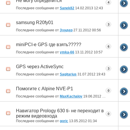
Не могу определится
4
Последнее сообщение от
Sanek82
14.02.2013
12:43
samsung R20fy01
3
Последнее сообщение от
Зундер
27.11.2012
00:56
miniPCI-e GPS где взять?????
6
Последнее сообщение от
ymka-66
13.11.2012
10:57
GPS через ActiveSync
3
Последнее сообщение от
Sagitarius
31.07.2012
19:43
Помогите с Alpine NVE-P1
0
Последнее сообщение от
MaxKachalov
19.06.2012
21:53
Навигатор Prology 630 ti- не переходит в
0
режим видеовхода
Последнее сообщение от
goric
13.05.2012
01:34