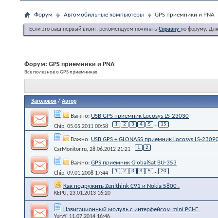
Форум
Автомобильные компьютеры
GPS приемники и PNA
Если это ваш первый визит, рекомендуем почитать
Справку
по форуму. Дл
Форум:
GPS приемники и PNA
Все полезное о GPS приемниках.
Заголовок
/
Автор
Важно:
USB GPS приемник Locosys LS-23030
1
2
3
4
5
...
15
Chip
, 05.05.2011 00:58
Важно:
USB GPS + GLONASS приемник Locosys LS-2309
1
2
CarMonitor.ru
, 28.06.2012 21:21
Важно:
GPS приемник GlobalSat BU-353
1
2
3
4
5
...
20
Chip
, 09.01.2008 17:44
Как подружить Zenithink С91 и Nokia 5800 .
KEPU
, 23.01.2013 16:20
Навигационный модуль с интерфейсом mini PCI-E.
YuryY
, 11.07.2014 16:46