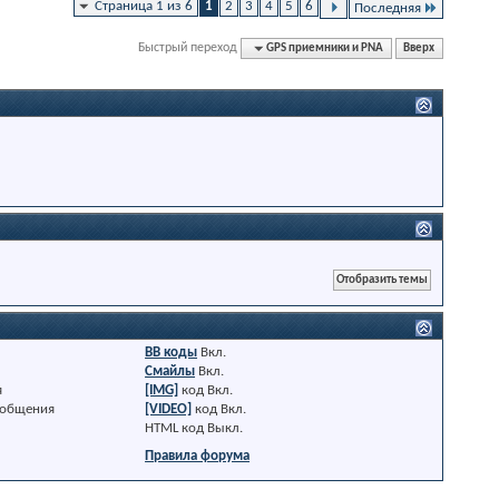
Страница 1 из 6
1
2
3
4
5
6
Последняя
Быстрый переход
GPS приемники и PNA
Вверх
BB коды
Вкл.
Смайлы
Вкл.
я
[IMG]
код
Вкл.
ообщения
[VIDEO]
код
Вкл.
HTML код
Выкл.
Правила форума