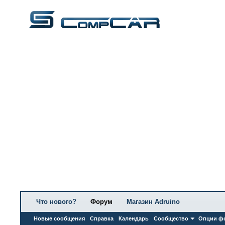
Что нового?
Форум
Магазин Adruino
Новые сообщения
Справка
Календарь
Сообщество
Опции ф