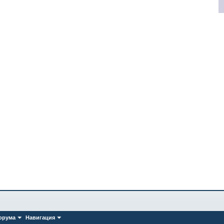
орума
Навигация