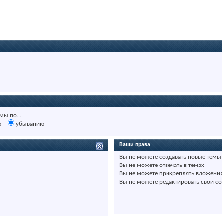
мы по...
ю
убыванию
Ваши права
Вы
не можете
создавать новые темы
Вы
не можете
отвечать в темах
Вы
не можете
прикреплять вложени
Вы
не можете
редактировать свои с