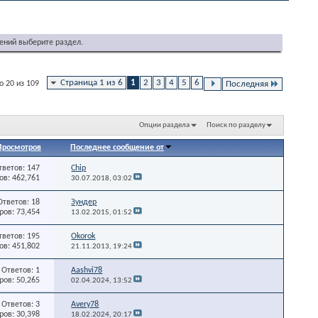
ений выберите раздел.
Страница 1 из 6
1
2
3
4
5
6
о 20 из 109
Последняя
Опции раздела
Поиск по разделу
Просмотров
Последнее сообщение от
тветов: 147
Chip
в: 462,761
30.07.2018,
03:02
Ответов: 18
Зундер
ов: 73,454
13.02.2015,
01:52
тветов: 195
Okorok
в: 451,802
21.11.2013,
19:24
Ответов: 1
Aashvi78
ов: 50,265
02.04.2024,
13:52
Ответов: 3
Avery78
ов: 30,398
18.02.2024,
20:17