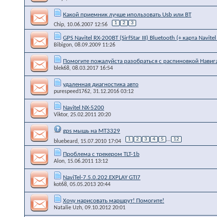
Какой приемник лучше ипользовать Usb или ВТ
1
2
3
Chip
, 10.06.2007 12:56
GPS Navitel RX-200BT (SirfStar III) Bluetooth (+ карта Navite
Bibigon
, 08.09.2009 11:26
Помогите пожалуйста разобраться с распиновкой Навиг
blek68
, 08.03.2017 16:54
удаленная диагностика авто
purespeed1762
, 31.12.2016 03:12
Navitel NX-5200
Viktor
, 25.02.2011 20:20
gps мышь на MT3329
1
2
3
4
5
...
12
bluebeard
, 15.07.2010 17:04
Проблема с трекером TLT-1b
Alon
, 15.06.2011 13:12
NaviTel-7.5.0.202.EXPLAY GTI7
kot68
, 05.05.2013 20:44
Хочу нарисовать маршрут! Помогите!
Natalie Uzh
, 09.10.2012 20:01