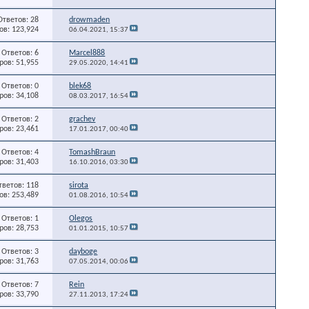
Ответов: 28
drowmaden
в: 123,924
06.04.2021,
15:37
Ответов: 6
Marcel888
ов: 51,955
29.05.2020,
14:41
Ответов: 0
blek68
ов: 34,108
08.03.2017,
16:54
Ответов: 2
grachev
ов: 23,461
17.01.2017,
00:40
Ответов: 4
TomashBraun
ов: 31,403
16.10.2016,
03:30
тветов: 118
sirota
в: 253,489
01.08.2016,
10:54
Ответов: 1
Olegos
ов: 28,753
01.01.2015,
10:57
Ответов: 3
dayboge
ов: 31,763
07.05.2014,
00:06
Ответов: 7
Rein
ов: 33,790
27.11.2013,
17:24