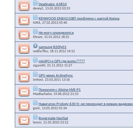
Deatinator A3850
denny1
, 13.05.2013 03:19
KENWOOD DNX4210BT проблема с картой Кипра
IURA
, 27.02.2013 05:40
Не могу определится
Shram
, 15.01.2012 18:25
samsung R20fy01
vodila78ru
, 18.11.2012 14:12
miniPCI-e GPS где взять?????
sigarettt
, 01.11.2012 15:27
GPS через ActiveSync
imhost
, 23.03.2011 13:16
Помогите с Alpine NVE-P1
MaxKachalov
, 19.06.2012 21:53
Навигатор Prology 630 ti- не переходит в режим видеовх
goric
, 13.05.2012 01:34
Rovermate NaviSat
lemm
, 21.05.2010 23:12