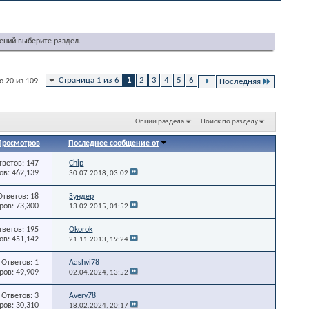
ений выберите раздел.
Страница 1 из 6
1
2
3
4
5
6
о 20 из 109
Последняя
Опции раздела
Поиск по разделу
Просмотров
Последнее сообщение от
тветов: 147
Chip
в: 462,139
30.07.2018,
03:02
Ответов: 18
Зундер
ов: 73,300
13.02.2015,
01:52
тветов: 195
Okorok
в: 451,142
21.11.2013,
19:24
Ответов: 1
Aashvi78
ов: 49,909
02.04.2024,
13:52
Ответов: 3
Avery78
ов: 30,310
18.02.2024,
20:17