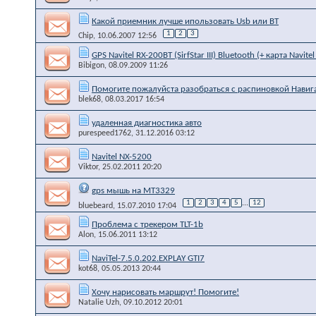
Какой приемник лучше ипользовать Usb или ВТ
1
2
3
Chip
, 10.06.2007 12:56
GPS Navitel RX-200BT (SirfStar III) Bluetooth (+ карта Navite
Bibigon
, 08.09.2009 11:26
Помогите пожалуйста разобраться с распиновкой Навиг
blek68
, 08.03.2017 16:54
удаленная диагностика авто
purespeed1762
, 31.12.2016 03:12
Navitel NX-5200
Viktor
, 25.02.2011 20:20
gps мышь на MT3329
1
2
3
4
5
...
12
bluebeard
, 15.07.2010 17:04
Проблема с трекером TLT-1b
Alon
, 15.06.2011 13:12
NaviTel-7.5.0.202.EXPLAY GTI7
kot68
, 05.05.2013 20:44
Хочу нарисовать маршрут! Помогите!
Natalie Uzh
, 09.10.2012 20:01