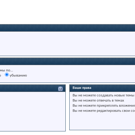
мы по...
ю
убыванию
Ваши права
Вы
не можете
создавать новые темы
Вы
не можете
отвечать в темах
Вы
не можете
прикреплять вложени
Вы
не можете
редактировать свои с