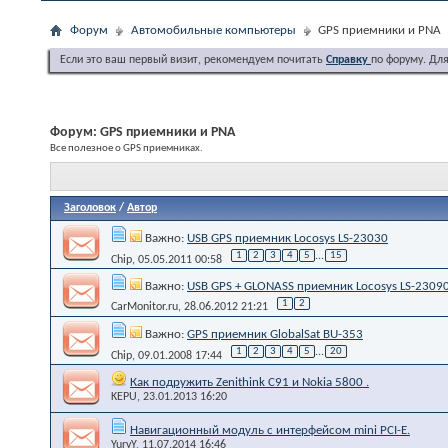
Форум
Автомобильные компьютеры
GPS приемники и PNA
Если это ваш первый визит, рекомендуем почитать
Справку
по форуму. Дл
Форум:
GPS приемники и PNA
Все полезное о GPS приемниках.
Заголовок
/
Автор
Важно:
USB GPS приемник Locosys LS-23030
1
2
3
4
5
...
15
Chip
, 05.05.2011 00:58
Важно:
USB GPS + GLONASS приемник Locosys LS-2309
1
2
CarMonitor.ru
, 28.06.2012 21:21
Важно:
GPS приемник GlobalSat BU-353
1
2
3
4
5
...
20
Chip
, 09.01.2008 17:44
Как подружить Zenithink С91 и Nokia 5800 .
KEPU
, 23.01.2013 16:20
Навигационный модуль с интерфейсом mini PCI-E.
YuryY
, 11.07.2014 16:46