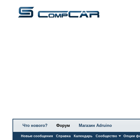
Что нового?
Форум
Магазин Adruino
Новые сообщения
Справка
Календарь
Сообщество
Опции ф