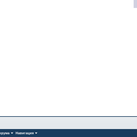
орума
Навигация