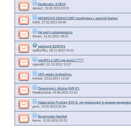
Deatinator A3850
denny1
, 13.05.2013 03:19
KENWOOD DNX4210BT проблема с картой Кипра
IURA
, 27.02.2013 05:40
Не могу определится
Shram
, 15.01.2012 18:25
samsung R20fy01
vodila78ru
, 18.11.2012 14:12
miniPCI-e GPS где взять?????
sigarettt
, 01.11.2012 15:27
GPS через ActiveSync
imhost
, 23.03.2011 13:16
Помогите с Alpine NVE-P1
MaxKachalov
, 19.06.2012 21:53
Навигатор Prology 630 ti- не переходит в режим видеовх
goric
, 13.05.2012 01:34
Rovermate NaviSat
lemm
, 21.05.2010 23:12