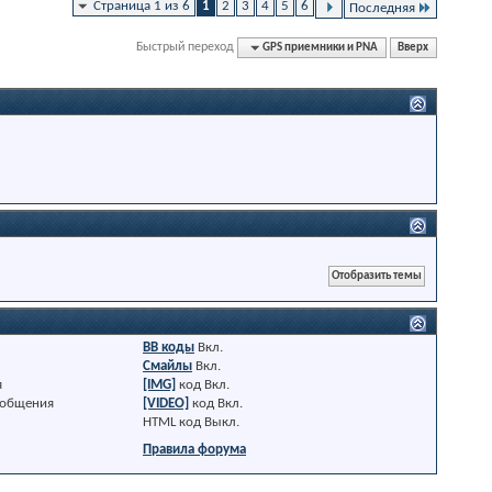
Страница 1 из 6
1
2
3
4
5
6
Последняя
Быстрый переход
GPS приемники и PNA
Вверх
BB коды
Вкл.
Смайлы
Вкл.
я
[IMG]
код
Вкл.
ообщения
[VIDEO]
код
Вкл.
HTML код
Выкл.
Правила форума