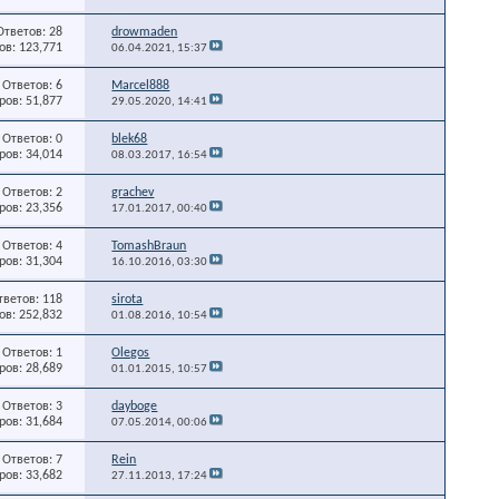
Ответов: 28
drowmaden
в: 123,771
06.04.2021,
15:37
Ответов: 6
Marcel888
ов: 51,877
29.05.2020,
14:41
Ответов: 0
blek68
ов: 34,014
08.03.2017,
16:54
Ответов: 2
grachev
ов: 23,356
17.01.2017,
00:40
Ответов: 4
TomashBraun
ов: 31,304
16.10.2016,
03:30
тветов: 118
sirota
в: 252,832
01.08.2016,
10:54
Ответов: 1
Olegos
ов: 28,689
01.01.2015,
10:57
Ответов: 3
dayboge
ов: 31,684
07.05.2014,
00:06
Ответов: 7
Rein
ов: 33,682
27.11.2013,
17:24