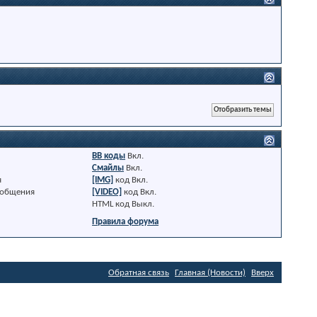
BB коды
Вкл.
Смайлы
Вкл.
я
[IMG]
код
Вкл.
ообщения
[VIDEO]
код
Вкл.
HTML код
Выкл.
Правила форума
Обратная связь
Главная (Новости)
Вверх