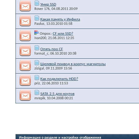
Умер SSD
Rover 176
, 04.08.2011 20:09
Какая память у Инфила
Paulus
, 13.03.2010 01:58
Опрос:
CF или SSD?
Ivan200
, 21.06.2011 12:35
Опять про CF
format_c
, 06.10.2010 20:38
Щелевой привод в корпус магнитолы
zizigal
, 09.11.2009 15:56
Как подключить HDD?
priz
, 22.06.2010 11:53
SATA 2.5 для ноутов
mrepik
, 10.04.2008 00:21
Информация о разделе и настройки отображения