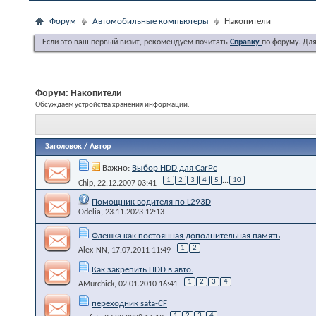
Форум
Автомобильные компьютеры
Накопители
Если это ваш первый визит, рекомендуем почитать
Справку
по форуму. Дл
Форум:
Накопители
Обсуждаем устройства хранения информации.
Заголовок
/
Автор
Важно:
Выбор HDD для CarPc
1
2
3
4
5
...
10
Chip
, 22.12.2007 03:41
Помощник водителя по L293D
Odelia
, 23.11.2023 12:13
Флешка как постоянная дополнительная память
1
2
Alex-NN
, 17.07.2011 11:49
Как закрепить HDD в авто.
1
2
3
4
AMurchick
, 02.01.2010 16:41
переходник sata-CF
1
2
3
4