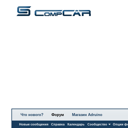
Что нового?
Форум
Магазин Adruino
Новые сообщения
Справка
Календарь
Сообщество
Опции ф