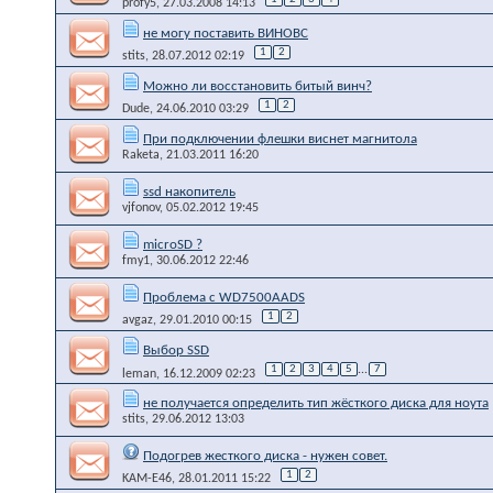
profy5
, 27.03.2008 14:13
не могу поставить ВИНОВС
1
2
stits
, 28.07.2012 02:19
Можно ли восстановить битый винч?
1
2
Dude
, 24.06.2010 03:29
При подключении флешки виснет магнитола
Raketa
, 21.03.2011 16:20
ssd накопитель
vjfonov
, 05.02.2012 19:45
microSD ?
fmy1
, 30.06.2012 22:46
Проблема с WD7500AADS
1
2
avgaz
, 29.01.2010 00:15
Выбор SSD
1
2
3
4
5
...
7
leman
, 16.12.2009 02:23
не получается определить тип жёсткого диска для ноута
stits
, 29.06.2012 13:03
Подогрев жесткого диска - нужен совет.
1
2
KAM-E46
, 28.01.2011 15:22