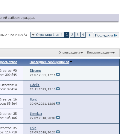
ений выберите раздел.
Страница 1 из 4
1
2
3
4
ы с 1 по 20 из 64
Последняя
Опции раздела
Поиск по разделу
Просмотров
Последнее сообщение от
Ответов: 90
DIcomp
в: 309,645
21.07.2021,
17:16
Ответов: 0
Odelia
ов: 39,414
23.11.2023,
12:13
Ответов: 16
Hant
ов: 89,364
30.09.2021,
12:08
Ответов: 38
Limekex
в: 108,106
27.09.2018,
20:39
Ответов: 35
Chip
в: 114,718
27.09.2018,
20:21