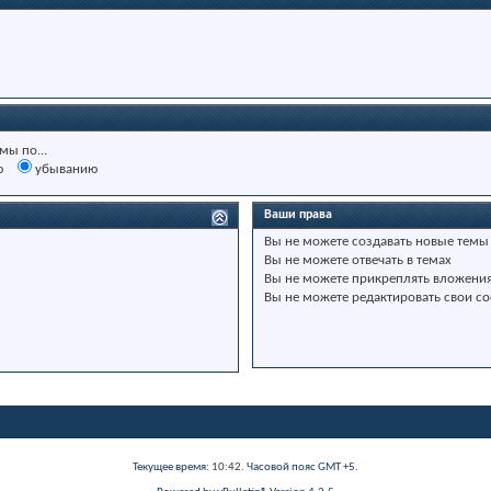
мы по...
ю
убыванию
Ваши права
Вы
не можете
создавать новые темы
Вы
не можете
отвечать в темах
Вы
не можете
прикреплять вложени
Вы
не можете
редактировать свои с
Текущее время:
10:42
. Часовой пояс GMT +5.