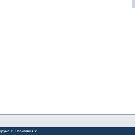
орума
Навигация