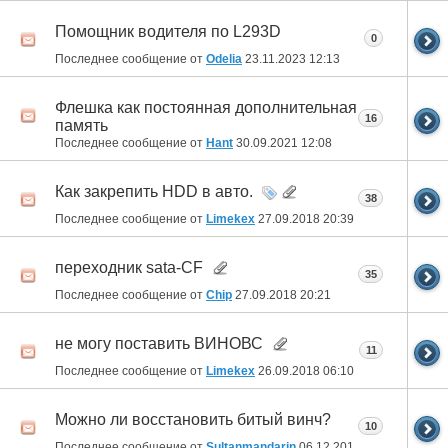
Помощник водителя по L293D
0
Последнее сообщение от
Odelia
23.11.2023
12:13
Флешка как постоянная дополнительная
16
память
Последнее сообщение от
Hant
30.09.2021
12:08
Как закрепить HDD в авто.
38
Последнее сообщение от
Limekex
27.09.2018
20:39
переходник sata-CF
35
Последнее сообщение от
Chip
27.09.2018
20:21
не могу поставить ВИНОВС
11
Последнее сообщение от
Limekex
26.09.2018
06:10
Можно ли восстановить битый винч?
10
Последнее сообщение от
Sultanmandarin
06.12.2016
12:55