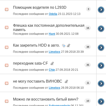
Помощник водителя по L293D
0
Последнее сообщение от
Odelia
23.11.2023
12:13
Флешка как постоянная дополнительная
16
память
Последнее сообщение от
Hant
30.09.2021
12:08
Как закрепить HDD в авто.
38
Последнее сообщение от
Limekex
27.09.2018
20:39
переходник sata-CF
35
Последнее сообщение от
Chip
27.09.2018
20:21
не могу поставить ВИНОВС
11
Последнее сообщение от
Limekex
26.09.2018
06:10
Можно ли восстановить битый винч?
10
Последнее сообщение от
Sultanmandarin
06.12.2016
12:55