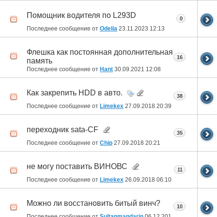
Помощник водителя по L293D
0
Последнее сообщение от
Odelia
23.11.2023
12:13
Флешка как постоянная дополнительная
16
память
Последнее сообщение от
Hant
30.09.2021
12:08
Как закрепить HDD в авто.
38
Последнее сообщение от
Limekex
27.09.2018
20:39
переходник sata-CF
35
Последнее сообщение от
Chip
27.09.2018
20:21
не могу поставить ВИНОВС
11
Последнее сообщение от
Limekex
26.09.2018
06:10
Можно ли восстановить битый винч?
10
Последнее сообщение от
Sultanmandarin
06.12.2016
12:55