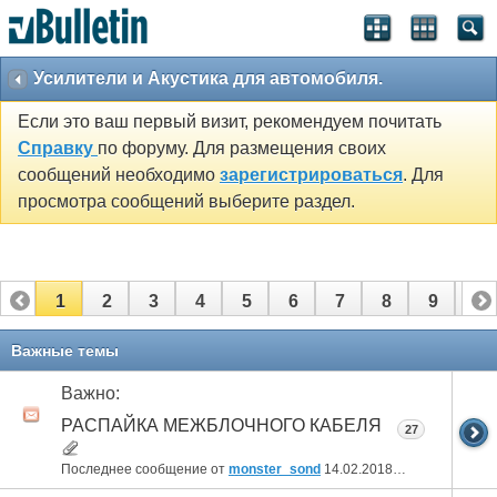
Усилители и Акустика для автомобиля.
Если это ваш первый визит, рекомендуем почитать
Справку
по форуму. Для размещения своих
сообщений необходимо
зарегистрироваться
. Для
просмотра сообщений выберите раздел.
1
2
3
4
5
6
7
8
9
10
11
Важные темы
Важно:
РАСПАЙКА МЕЖБЛОЧНОГО КАБЕЛЯ
27
Последнее сообщение от
monster_sond
14.02.2018
13:46