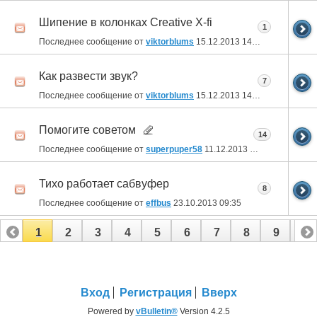
Шипение в колонках Creative X-fi
1
Последнее сообщение от
viktorblums
15.12.2013
14:59
Как развести звук?
7
Последнее сообщение от
viktorblums
15.12.2013
14:25
Помогите советом
14
Последнее сообщение от
superpuper58
11.12.2013
15:11
Тихо работает сабвуфер
8
Последнее сообщение от
effbus
23.10.2013
09:35
1
2
3
4
5
6
7
8
9
10
11
Вход
Регистрация
Вверх
Powered by
vBulletin®
Version 4.2.5