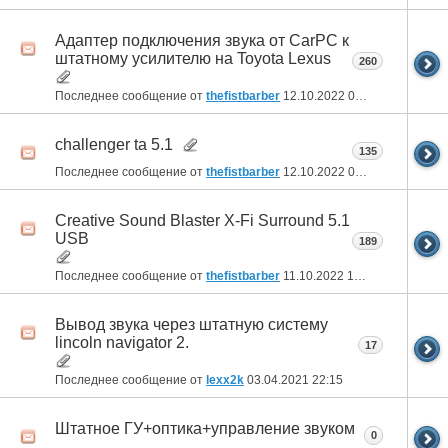
Адаптер подключения звука от CarPC к
штатному усилителю на Toyota Lexus
260
Последнее сообщение от
thefistbarber
12.10.2022
06:48
challenger ta 5.1
135
Последнее сообщение от
thefistbarber
12.10.2022
06:42
Creative Sound Blaster X-Fi Surround 5.1
USB
189
Последнее сообщение от
thefistbarber
11.10.2022
13:11
Вывод звука через штатную систему
lincoln navigator 2.
17
Последнее сообщение от
lexx2k
03.04.2021
22:15
Штатное ГУ+оптика+управление звуком
0