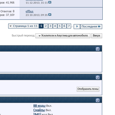
ов: 41,966
11.12.2013,
15:11
Ответов: 8
effbus
ов: 37,169
23.10.2013,
09:35
Страница 1 из 11
1
2
3
4
5
6
7
...
Последняя
Быстрый переход
Усилители и Акустика для автомобиля.
Вверх
BB коды
Вкл.
Смайлы
Вкл.
я
[IMG]
код
Вкл.