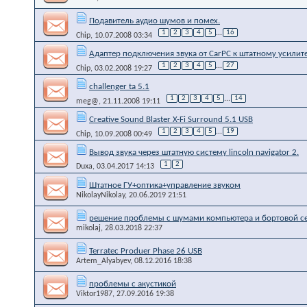
Подавитель аудио шумов и помех.
1
2
3
4
5
...
16
Chip
, 10.07.2008 03:34
Адаптер подключения звука от CarPC к штатному усилите
1
2
3
4
5
...
27
Chip
, 03.02.2008 19:27
challenger ta 5.1
1
2
3
4
5
...
14
meg@
, 21.11.2008 19:11
Creative Sound Blaster X-Fi Surround 5.1 USB
1
2
3
4
5
...
19
Chip
, 10.09.2008 00:49
Вывод звука через штатную систему lincoln navigator 2.
1
2
Duxa
, 03.04.2017 14:13
Штатное ГУ+оптика+управление звуком
NikolayNikolay
, 20.06.2019 21:51
решение проблемы с шумами компьютера и бортовой се
mikolaj
, 28.03.2018 22:37
Terratec Produer Phase 26 USB
Artem_Alyabyev
, 08.12.2016 18:38
проблемы с акустикой
Viktor1987
, 27.09.2016 19:38