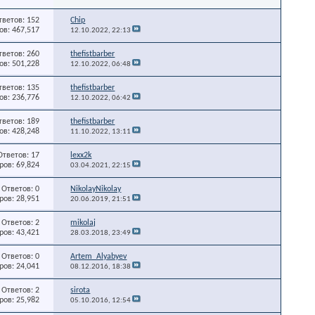
тветов: 152
Chip
в: 467,517
12.10.2022,
22:13
тветов: 260
thefistbarber
в: 501,228
12.10.2022,
06:48
тветов: 135
thefistbarber
в: 236,776
12.10.2022,
06:42
тветов: 189
thefistbarber
в: 428,248
11.10.2022,
13:11
Ответов: 17
lexx2k
ов: 69,824
03.04.2021,
22:15
Ответов: 0
NikolayNikolay
ов: 28,951
20.06.2019,
21:51
Ответов: 2
mikolaj
ов: 43,421
28.03.2018,
23:49
Ответов: 0
Artem_Alyabyev
ов: 24,041
08.12.2016,
18:38
Ответов: 2
sirota
ов: 25,982
05.10.2016,
12:54