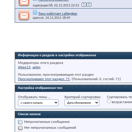
1
2
superpuper58
, 02.12.2013 22:53
Тихо работает сабвуфер
apercot
, 24.11.2011 18:49
Информация о разделе и настройки отображения
Модераторы этого раздела
Alexx13
,
aptm
Пользователи, просматривающие этот раздел
Просматривают этот раздел: 71
. (Пользователей: 0, гостей: 71)
Настройка отображения тем
Отображать темы ...
Критерий сортировки:
Сортировать те
возрастани
Список иконок
Непрочитанные сообщения
Нет непрочитанных сообщений