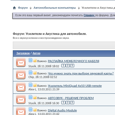
Форум
Автомобильные компьютеры
Усилители и Акустика 
Если это ваш первый визит, рекомендуем почитать
Справку
по форуму. Дл
Форум:
Усилители и Акустика для автомобиля.
Все о звукоусилении и воспроизведении звука.
Заголовок
/
Автор
Важно:
РАСПАЙКА МЕЖБЛОЧНОГО КАБЕЛЯ
1
2
3
Stasik
, 28.11.2008 18:02
Важно:
Что нужно знать при выборе звуковой карты?
Chip
, 28.11.2008 02:52
Важно:
Усилитель MiniQuad 4х50 USB-remote
Alex-L
, 13.03.2011 21:39
Важно:
АВТОЗВУК - РЕШЕНИЕ ПРОБЛЕМ
1
2
3
Stasik
, 28.11.2008 16:30
Важно:
Digital Audio Module
Alex-L
, 13.03.2011 21:42