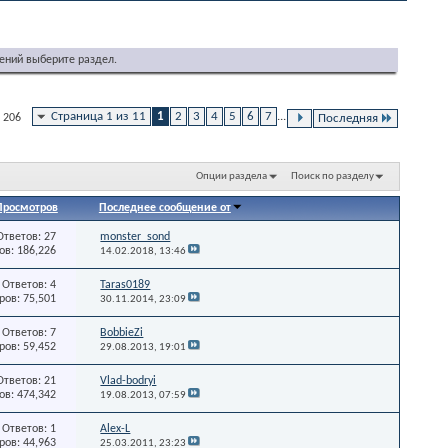
ений выберите раздел.
Страница 1 из 11
1
2
3
4
5
6
7
...
 206
Последняя
Опции раздела
Поиск по разделу
Просмотров
Последнее сообщение от
Ответов: 27
monster_sond
в: 186,226
14.02.2018,
13:46
Ответов: 4
Taras0189
ов: 75,501
30.11.2014,
23:09
Ответов: 7
BobbieZi
ов: 59,452
29.08.2013,
19:01
Ответов: 21
Vlad-bodryi
в: 474,342
19.08.2013,
07:59
Ответов: 1
Alex-L
ов: 44,963
25.03.2011,
23:23