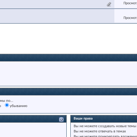
Просмотр
Просмотр
мы по...
ю
убыванию
Ваши права
Вы
не можете
создавать новые темы
Вы
не можете
отвечать в темах
Вы
не можете
прикреплять вложени