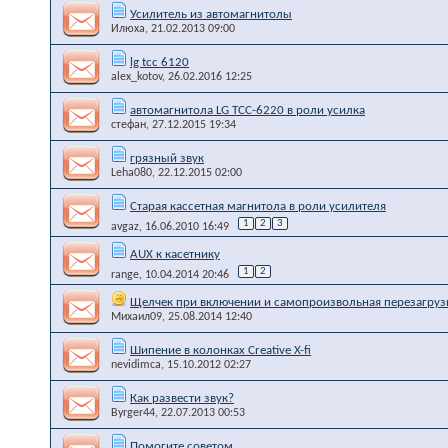
Усилитель из автомагнитолы
Илюха
, 21.02.2013 09:00
lg tcc 6120
alex_kotov
, 26.02.2016 12:25
автомагнитола LG TCC-6220 в роли усилка
стефан
, 27.12.2015 19:34
грязный звук
Leha080
, 22.12.2015 02:00
Старая кассетная магнитола в роли усилителя
1
2
3
avgaz
, 16.06.2010 16:49
AUX к касетнику
1
2
range
, 10.04.2014 20:46
Щелчек при включении и самопроизвольная перезагруз
Михаил09
, 25.08.2014 12:40
Шипение в колонках Creative X-fi
nevidimca
, 15.10.2012 02:27
Как развести звук?
Byrger44
, 22.07.2013 00:53
Помогите советом