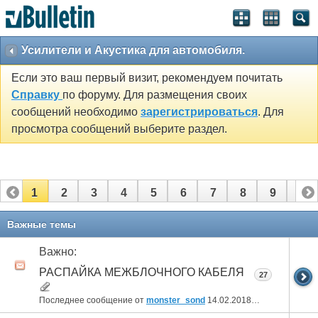
Усилители и Акустика для автомобиля.
Если это ваш первый визит, рекомендуем почитать
Справку
по форуму. Для размещения своих
сообщений необходимо
зарегистрироваться
. Для
просмотра сообщений выберите раздел.
1
2
3
4
5
6
7
8
9
10
11
Важные темы
Важно:
РАСПАЙКА МЕЖБЛОЧНОГО КАБЕЛЯ
27
Последнее сообщение от
monster_sond
14.02.2018
13:46