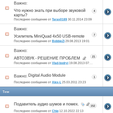
Важно:
Что нужно знать при выборе звуковой
4
карты?
Последнее сообщение от
Taras0189
30.11.2014
23:09
Важно:
7
Усилитель MiniQuad 4х50 USB-remote
Последнее сообщение от
BobbieZi
29.08.2013
19:01
Важно:
21
АВТОЗВУК - РЕШЕНИЕ ПРОБЛЕМ
Последнее сообщение от
Vlad-bodryi
19.08.2013
07:59
Digital Audio Module
Важно:
1
Последнее сообщение от
Alex-L
25.03.2011
23:23
Тем
Подавитель аудио шумов и помех.
152
Последнее сообщение от
Chip
12.10.2022
22:13