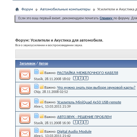
Форум
Автомобильные компьютеры
Усилители и Акустика 
Если это ваш первый визит, рекомендуем почитать
Справку
по форуму. Дл
Форум:
Усилители и Акустика для автомобиля.
Все о звукоусилении и воспроизведении звука.
Заголовок
/
Автор
Важно:
РАСПАЙКА МЕЖБЛОЧНОГО КАБЕЛЯ
1
2
3
Stasik
, 28.11.2008 18:02
Важно:
Что нужно знать при выборе звуковой карты?
Chip
, 28.11.2008 02:52
Важно:
Усилитель MiniQuad 4х50 USB-remote
Alex-L
, 13.03.2011 21:39
Важно:
АВТОЗВУК - РЕШЕНИЕ ПРОБЛЕМ
1
2
3
Stasik
, 28.11.2008 16:30
Важно:
Digital Audio Module
Alex-L
, 13.03.2011 21:42