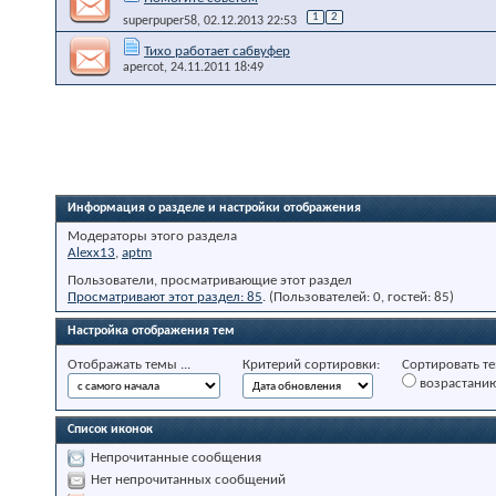
1
2
superpuper58
, 02.12.2013 22:53
Тихо работает сабвуфер
apercot
, 24.11.2011 18:49
Информация о разделе и настройки отображения
Модераторы этого раздела
Alexx13
,
aptm
Пользователи, просматривающие этот раздел
Просматривают этот раздел: 85
. (Пользователей: 0, гостей: 85)
Настройка отображения тем
Отображать темы ...
Критерий сортировки:
Сортировать те
возрастани
Список иконок
Непрочитанные сообщения
Нет непрочитанных сообщений