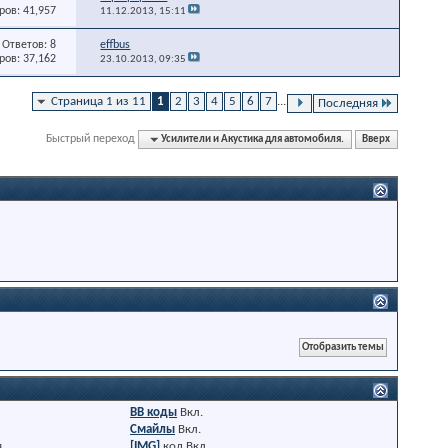
ов: 41,957
11.12.2013,
15:11
Ответов: 8
effbus
ов: 37,162
23.10.2013,
09:35
Страница 1 из 11
1
2
3
4
5
6
7
...
Последняя
Быстрый переход
Усилители и Акустика для автомобиля.
Вверх
BB коды
Вкл.
Смайлы
Вкл.
я
[IMG]
код
Вкл.