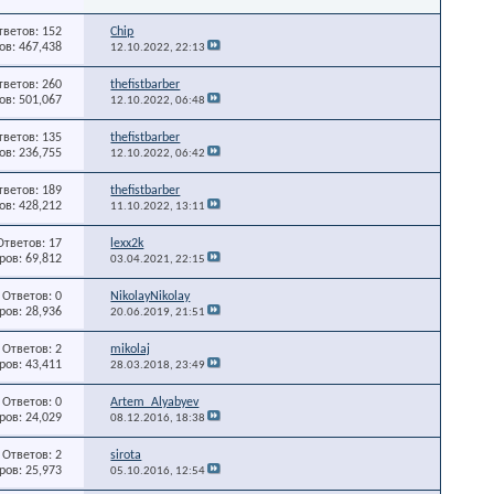
тветов: 152
Chip
в: 467,438
12.10.2022,
22:13
тветов: 260
thefistbarber
в: 501,067
12.10.2022,
06:48
тветов: 135
thefistbarber
в: 236,755
12.10.2022,
06:42
тветов: 189
thefistbarber
в: 428,212
11.10.2022,
13:11
Ответов: 17
lexx2k
ов: 69,812
03.04.2021,
22:15
Ответов: 0
NikolayNikolay
ов: 28,936
20.06.2019,
21:51
Ответов: 2
mikolaj
ов: 43,411
28.03.2018,
23:49
Ответов: 0
Artem_Alyabyev
ов: 24,029
08.12.2016,
18:38
Ответов: 2
sirota
ов: 25,973
05.10.2016,
12:54