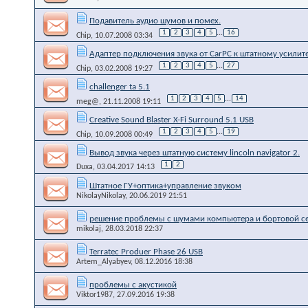
Подавитель аудио шумов и помех.
1
2
3
4
5
...
16
Chip
, 10.07.2008 03:34
Адаптер подключения звука от CarPC к штатному усилите
1
2
3
4
5
...
27
Chip
, 03.02.2008 19:27
challenger ta 5.1
1
2
3
4
5
...
14
meg@
, 21.11.2008 19:11
Creative Sound Blaster X-Fi Surround 5.1 USB
1
2
3
4
5
...
19
Chip
, 10.09.2008 00:49
Вывод звука через штатную систему lincoln navigator 2.
1
2
Duxa
, 03.04.2017 14:13
Штатное ГУ+оптика+управление звуком
NikolayNikolay
, 20.06.2019 21:51
решение проблемы с шумами компьютера и бортовой се
mikolaj
, 28.03.2018 22:37
Terratec Produer Phase 26 USB
Artem_Alyabyev
, 08.12.2016 18:38
проблемы с акустикой
Viktor1987
, 27.09.2016 19:38