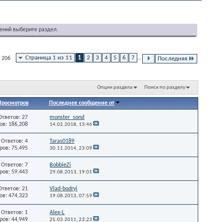
ений выберите раздел.
Страница 1 из 11
1
2
3
4
5
6
7
...
 206
Последняя
Опции раздела
Поиск по разделу
Просмотров
Последнее сообщение от
Ответов: 27
monster_sond
в: 186,208
14.02.2018,
13:46
Ответов: 4
Taras0189
ов: 75,495
30.11.2014,
23:09
Ответов: 7
BobbieZi
ов: 59,443
29.08.2013,
19:01
Ответов: 21
Vlad-bodryi
в: 474,323
19.08.2013,
07:59
Ответов: 1
Alex-L
ов: 44,949
25.03.2011,
23:23