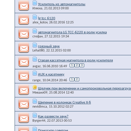
Усилитель из автомагнитолы
Илюха
, 21.02.2013 09:00
lg tcc 6120
alex_kotov
, 26.02.2016 12:25
автомагнитола LG TCC-6220 в роли усилка
стефан
, 27.12.2015 19:34
грязный звук
Leha080
, 22.12.2015 02:00
Старая кассетная магнитола в роли усилителя
1
2
3
avgaz
, 16.06.2010 16:49
AUX к касетнику
1
2
range
, 10.04.2014 20:46
Щелчек при включении и самопроизвольная перезагруз
Михаил09
, 25.08.2014 12:40
Шипение в колонках Creative X-fi
nevidimca
, 15.10.2012 02:27
Как развести звук?
Byrger44
, 22.07.2013 00:53
Помогите советом