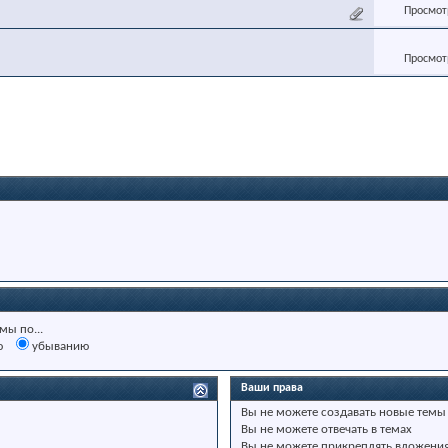
Просмотр
Просмотр
мы по...
ю
убыванию
Ваши права
Вы
не можете
создавать новые темы
Вы
не можете
отвечать в темах
Вы
не можете
прикреплять вложени