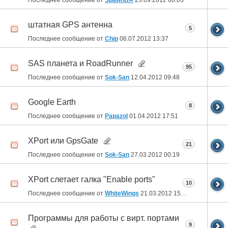
штатная GPS антенна
5
Последнее сообщение от
Chip
06.07.2012
13:37
SAS планета и RoadRunner
95
Последнее сообщение от
Sok-San
12.04.2012
09:48
Google Earth
8
Последнее сообщение от
Papazol
01.04.2012
17:51
XPort или GpsGate
21
Последнее сообщение от
Sok-San
27.03.2012
00:19
XPort слетает галка "Enable ports"
10
Последнее сообщение от
WhiteWings
21.03.2012
15:33
Программы для работы с вирт. портами
9