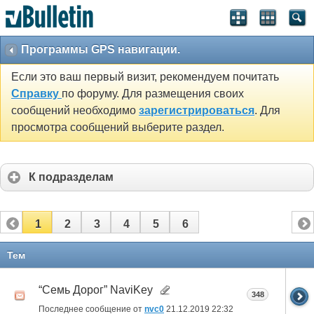
Программы GPS навигации.
Если это ваш первый визит, рекомендуем почитать
Справку
по форуму. Для размещения своих
сообщений необходимо
зарегистрироваться
. Для
просмотра сообщений выберите раздел.
К подразделам
1
2
3
4
5
6
Тем
“Семь Дорог” NaviKey
348
Последнее сообщение от
nvc0
21.12.2019
22:32