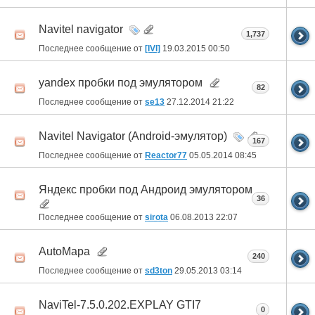
Navitel navigator
1,737
Последнее сообщение от
[IVI]
19.03.2015
00:50
yandex пробки под эмулятором
82
Последнее сообщение от
se13
27.12.2014
21:22
Navitel Navigator (Android-эмулятор)
167
Последнее сообщение от
Reactor77
05.05.2014
08:45
Яндекс пробки под Андроид эмулятором
36
Последнее сообщение от
sirota
06.08.2013
22:07
AutoMapa
240
Последнее сообщение от
sd3ton
29.05.2013
03:14
NaviTel-7.5.0.202.EXPLAY GTI7
0