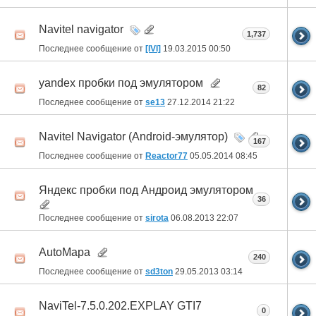
Navitel navigator
1,737
Последнее сообщение от
[IVI]
19.03.2015
00:50
yandex пробки под эмулятором
82
Последнее сообщение от
se13
27.12.2014
21:22
Navitel Navigator (Android-эмулятор)
167
Последнее сообщение от
Reactor77
05.05.2014
08:45
Яндекс пробки под Андроид эмулятором
36
Последнее сообщение от
sirota
06.08.2013
22:07
AutoMapa
240
Последнее сообщение от
sd3ton
29.05.2013
03:14
NaviTel-7.5.0.202.EXPLAY GTI7
0