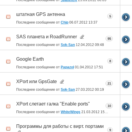
штатная GPS антенна
5
Последнее сообщение от
Chip
06.07.2012
13:37
SAS планета и RoadRunner
95
Последнее сообщение от
Sok-San
12.04.2012
09:48
Google Earth
8
Последнее сообщение от
Papazol
01.04.2012
17:51
XPort или GpsGate
21
Последнее сообщение от
Sok-San
27.03.2012
00:19
XPort слетает галка "Enable ports"
10
Последнее сообщение от
WhiteWings
21.03.2012
15:33
Программы для работы с вирт. портами
9