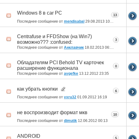
Windows 8 в car PC
13
Последнее сообщение от
mendisabal
29.08.2013
10:45
Centrafuse и FFDShow (на Win7)
3
возможно??? :confused:
Последнее сообщение от
Анклавчик
18.02.2013
06:37
Обладателям PCI Behold TV карточек
0
расширение функционала
Последнее сообщение от
avgefke
13.12.2012
23:35
как убрать кнопки
6
Последнее сообщение от
vxru32
01.09.2012
16:19
не воспроизводит формат мкв
10
Последнее сообщение от
dimutik
12.06.2012
00:13
ANDROID
5