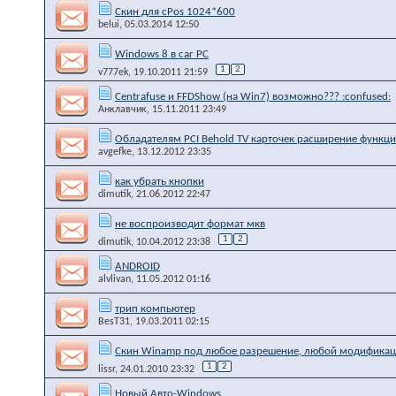
Скин для cPos 1024*600
belui
, 05.03.2014 12:50
Windows 8 в car PC
1
2
v777ek
, 19.10.2011 21:59
Centrafuse и FFDShow (на Win7) возможно??? :confused:
Анклавчик
, 15.11.2011 23:49
Обладателям PCI Behold TV карточек расширение функц
avgefke
, 13.12.2012 23:35
как убрать кнопки
dimutik
, 21.06.2012 22:47
не воспроизводит формат мкв
1
2
dimutik
, 10.04.2012 23:38
ANDROID
alvlivan
, 11.05.2012 01:16
трип компьютер
BesT31
, 19.03.2011 02:15
Скин Winamp под любое разрешение, любой модифика
1
2
lissr
, 24.01.2010 23:32
Новый Авто-Windows