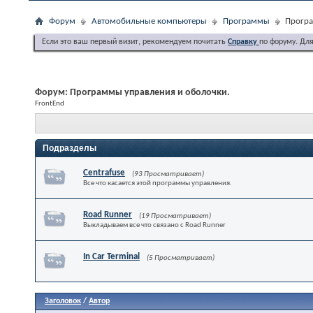
Форум
Автомобильные компьютеры
Программы
Програ
Если это ваш первый визит, рекомендуем почитать
Справку
по форуму. Дл
Форум:
Программы управления и оболочки.
FrontEnd
Подразделы
Centrafuse
(93 Просматривает)
Все что касается этой программы управления.
Road Runner
(19 Просматривает)
Выкладываем все что связано с Road Runner
In Car Terminal
(5 Просматривает)
Заголовок
/
Автор