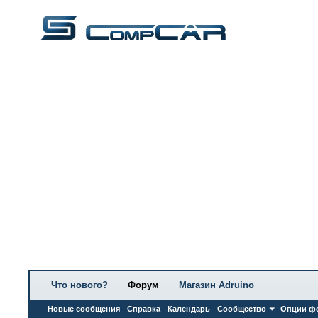
Что нового?
Форум
Магазин Adruino
Новые сообщения
Справка
Календарь
Сообщество
Опции ф