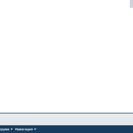
орума
Навигация