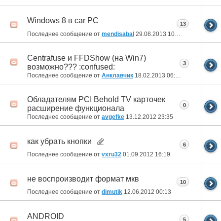
Windows 8 в car PC
13
Последнее сообщение от
mendisabal
29.08.2013
10:45
Centrafuse и FFDShow (на Win7)
3
возможно??? :confused:
Последнее сообщение от
Анклавчик
18.02.2013
06:37
Обладателям PCI Behold TV карточек
0
расширение функционала
Последнее сообщение от
avgefke
13.12.2012
23:35
как убрать кнопки
6
Последнее сообщение от
vxru32
01.09.2012
16:19
не воспроизводит формат мкв
10
Последнее сообщение от
dimutik
12.06.2012
00:13
ANDROID
5