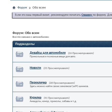
Форум
Обо всем
Если это ваш первый визит, рекомендуем почитать
Справку
по форуму. Дл
Форум:
Обо всем
Все что связано с автомобилем.
Подразделы
Девайсы для автомобиля
(26 Просматривает)
Прикольные и полезные вещи для авто.
Новости
(31 Просматривает)
Перекличка
(28 Просматривает)
Здесь можно найти своих земляков CarPC-шников.
Курилка
(41 Просматривает)
Анекдоты, юмор, приколы, забавы и т.д.