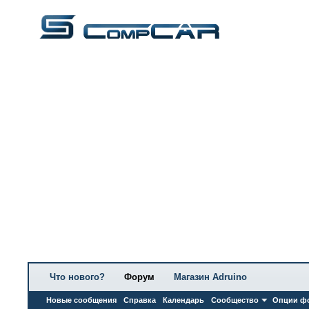
Что нового?
Форум
Магазин Adruino
Новые сообщения
Справка
Календарь
Сообщество
Опции ф