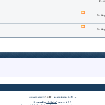
Сооб
лента
этого
раздела
RSS
Сообще
лента
этого
раздела
RSS
Сообще
лента
этого
раздела
Текущее время:
10:10
. Часовой пояс GMT +5.
Powered by
vBulletin®
Version 4.2.5