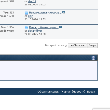
щений: 570
от
sto812
26.03.2024,
15:02
Тем: 313
Ненормальная скорость...
ний: 1,680
от
Chip
23.10.2024,
13:39
Тем: 1,956
Куплю, обмен старые...
ний: 9,050
от
denantikvar
22.03.2025,
13:33
Быстрый переход
Обо всем
Вверх
Обратная связь
Главная (Новости)
Вверх