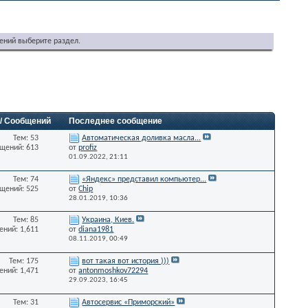
ений выберите раздел.
 / Сообщений
Последнее сообщение
Тем: 53
Автоматическая доливка масла...
щений: 613
от
profiz
01.09.2022,
21:11
Тем: 74
«Яндекс» представил компьютер...
щений: 525
от
Chip
28.01.2019,
10:36
Тем: 85
Украина, Киев.
ний: 1,611
от
diana1981
08.11.2019,
00:49
Тем: 175
вот такая вот история )))
ний: 1,471
от
antonmoshkov72294
29.09.2023,
16:45
Тем: 31
Автосервис «Приморский»