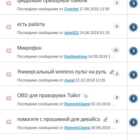
цифровые приборные панели
1
Последнее сообщение от
Cegrinn
17.08.2020
13:58
есть работа
0
Последнее сообщение от
akm022
14.06.2019
01:25
Микрофон
21
Последнее сообщение от
Fashion4you
14.05.2019
17:16
Универсальный wireless пульт на руль
2
Последнее сообщение от
maod
22.10.2018
13:26
OBD для праворуких Тойот
8
Последнее сообщение от
RememClump
02.10.2018
05:39
помогите с прошивкой для девайса
9
Последнее сообщение от
RememClump
30.09.2018
13:21