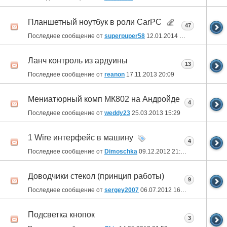
Планшетный ноутбук в роли CarPC
47
Последнее сообщение от
superpuper58
12.01.2014
16:49
Ланч контроль из ардуины
13
Последнее сообщение от
reanon
17.11.2013
20:09
Мениатюрный комп МК802 на Андройде
4
Последнее сообщение от
weddy23
25.03.2013
15:29
1 Wire интерфейс в машину
4
Последнее сообщение от
Dimoschka
09.12.2012
21:53
Доводчики стекол (принцип работы)
9
Последнее сообщение от
sergey2007
06.07.2012
16:54
Подсветка кнопок
3