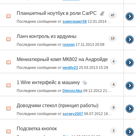
Планшетный ноутбук в роли CarPC
47
Последнее сообщение от
superpuper58
12.01.2014
16:49
Ланч контроль из ардуины
13
Последнее сообщение от
reanon
17.11.2013
20:09
Мениатюрный комп МК802 на Андройде
4
Последнее сообщение от
weddy23
25.03.2013
15:29
1 Wire интерфейс в машину
4
Последнее сообщение от
Dimoschka
09.12.2012
21:53
Доводчики стекол (принцип работы)
9
Последнее сообщение от
sergey2007
06.07.2012
16:54
Подсветка кнопок
3