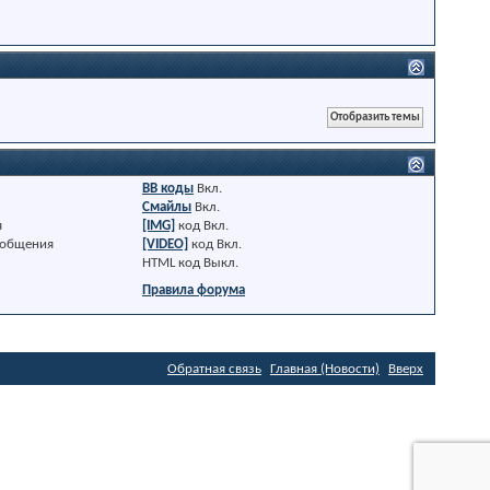
BB коды
Вкл.
Смайлы
Вкл.
я
[IMG]
код
Вкл.
ообщения
[VIDEO]
код
Вкл.
HTML код
Выкл.
Правила форума
Обратная связь
Главная (Новости)
Вверх