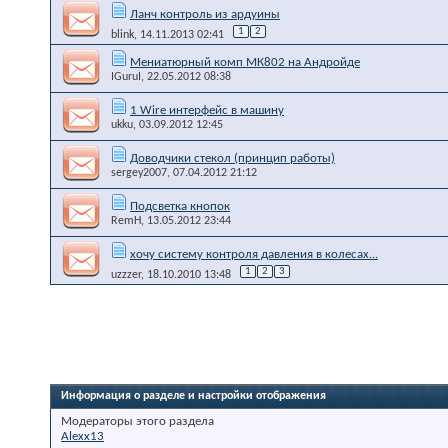
Ланч контроль из ардуины
1
2
blink
, 14.11.2013 02:41
Мениатюрный комп МК802 на Андройде
IGuruI
, 22.05.2012 08:38
1 Wire интерфейс в машину
ukku
, 03.09.2012 12:45
Доводчики стекол (принцип работы)
sergey2007
, 07.04.2012 21:12
Подсветка кнопок
RemH
, 13.05.2012 23:44
хочу систему контроля давления в колесах...
1
2
3
uzzzer
, 18.10.2010 13:48
Информация о разделе и настройки отображения
Модераторы этого раздела
Alexx13