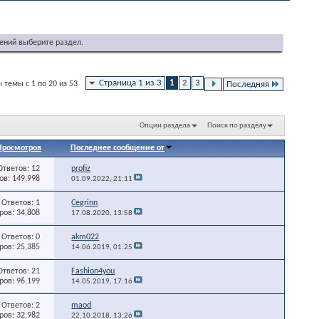
ений выберите раздел.
Страница 1 из 3
1
2
3
 темы с 1 по 20 из 53
Последняя
Опции раздела
Поиск по разделу
Просмотров
Последнее сообщение от
Ответов: 12
profiz
в: 149,998
01.09.2022,
21:11
Ответов: 1
Cegrinn
ов: 34,808
17.08.2020,
13:58
Ответов: 0
akm022
ов: 25,385
14.06.2019,
01:25
Ответов: 21
Fashion4you
ов: 96,199
14.05.2019,
17:16
Ответов: 2
maod
ов: 32,982
22.10.2018,
13:26