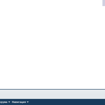
орума
Навигация