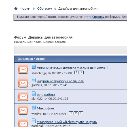
Форум
Обо всем
Девайсы для автомобиля
Если это ваш первый визит, рекомендуем почитать
Справку
по форуму. Дл
Форум:
Девайсы для автомобиля
Прикольные и полезные вещи для авто.
Заголовок
/
Автор
Автоматическая доливка масла в двигатель!!
1
2
shatohingv
, 02.02.2017 12:08
цифровые приборные панели
gadzilla
, 01.11.2019 23:41
есть работа
akm022
, 14.06.2019 01:25
Микрофон
1
2
3
ttindex
, 10.12.2009 13:21
Универсальный wireless пульт на руль
Kardinalli
, 14.09.2016 19:57