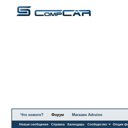
Что нового?
Форум
Магазин Adruino
Новые сообщения
Справка
Календарь
Сообщество
Опции ф