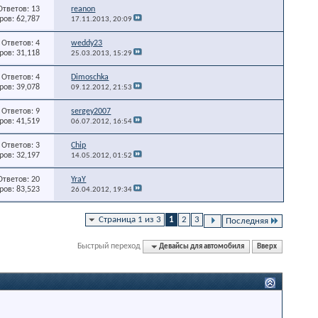
Ответов: 13
reanon
ов: 62,787
17.11.2013,
20:09
Ответов: 4
weddy23
ов: 31,118
25.03.2013,
15:29
Ответов: 4
Dimoschka
ов: 39,078
09.12.2012,
21:53
Ответов: 9
sergey2007
ов: 41,519
06.07.2012,
16:54
Ответов: 3
Chip
ов: 32,197
14.05.2012,
01:52
Ответов: 20
YraY
ов: 83,523
26.04.2012,
19:34
Страница 1 из 3
1
2
3
Последняя
Быстрый переход
Девайсы для автомобиля
Вверх