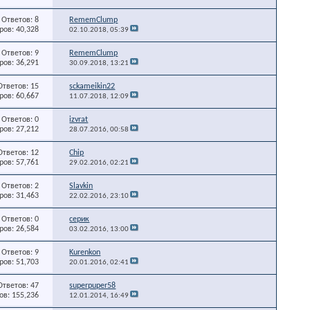
Ответов: 8
RememClump
ов: 40,328
02.10.2018,
05:39
Ответов: 9
RememClump
ов: 36,291
30.09.2018,
13:21
Ответов: 15
sckameikin22
ов: 60,667
11.07.2018,
12:09
Ответов: 0
izvrat
ов: 27,212
28.07.2016,
00:58
Ответов: 12
Chip
ов: 57,761
29.02.2016,
02:21
Ответов: 2
Slavkin
ов: 31,463
22.02.2016,
23:10
Ответов: 0
серик
ов: 26,584
03.02.2016,
13:00
Ответов: 9
Kurenkon
ов: 51,703
20.01.2016,
02:41
Ответов: 47
superpuper58
в: 155,236
12.01.2014,
16:49