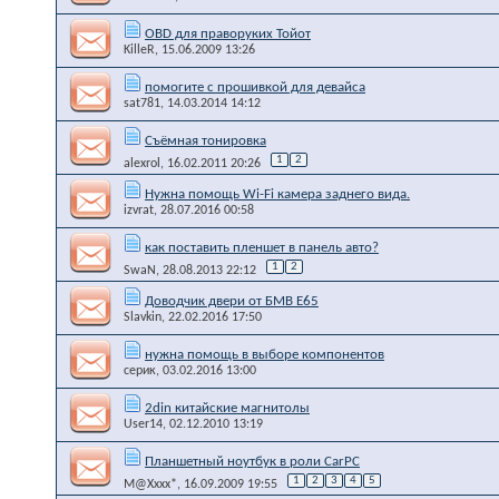
OBD для праворуких Тойот
KilleR
, 15.06.2009 13:26
помогите с прошивкой для девайса
sat781
, 14.03.2014 14:12
Съёмная тонировка
1
2
alexrol
, 16.02.2011 20:26
Нужна помощь Wi-Fi камера заднего вида.
izvrat
, 28.07.2016 00:58
как поставить пленшет в панель авто?
1
2
SwaN
, 28.08.2013 22:12
Доводчик двери от БМВ Е65
Slavkin
, 22.02.2016 17:50
нужна помощь в выборе компонентов
серик
, 03.02.2016 13:00
2din китайские магнитолы
User14
, 02.12.2010 13:19
Планшетный ноутбук в роли CarPC
1
2
3
4
5
M@Xxxx*
, 16.09.2009 19:55