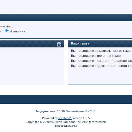
мы по...
ю
убыванию
Ваши права
Вы
не можете
создавать новые темы
Вы
не можете
отвечать в темах
Вы
не можете
прикреплять вложени
Вы
не можете
редактировать свои с
Текущее время:
13:38
. Часовой пояс GMT +5.
Powered by
vBulletin®
Version 4.2.5
Copyright © 2026 vBulletin Solutions, Inc. All rights reserved.
Перевод:
zCarot