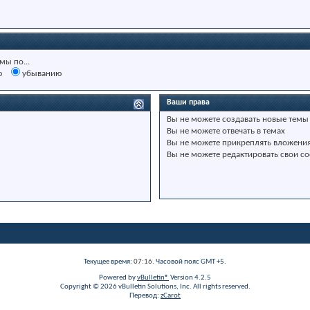
мы по...
ю
убыванию
Ваши права
Вы
не можете
создавать новые темы
Вы
не можете
отвечать в темах
Вы
не можете
прикреплять вложени
Вы
не можете
редактировать свои с
Текущее время:
07:16
. Часовой пояс GMT +5.
Powered by
vBulletin®
Version 4.2.5
Copyright © 2026 vBulletin Solutions, Inc. All rights reserved.
Перевод:
zCarot