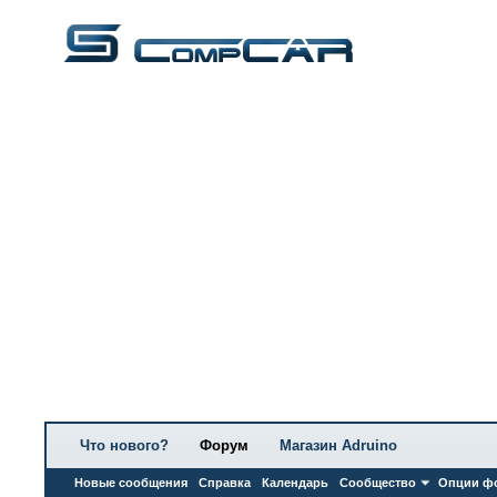
Что нового?
Форум
Магазин Adruino
Новые сообщения
Справка
Календарь
Сообщество
Опции ф