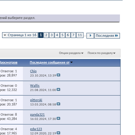
ений выберите раздел.
Страница 1 из 16
1
2
3
4
5
6
7
11
...
Последняя
Опции раздела
Поиск по разделу
Просмотров
Последнее сообщение от
Ответов: 1
Chip
ов: 28,897
23.10.2024,
13:39
Ответов: 0
Wallis
ов: 12,332
21.08.2024,
11:00
Ответов: 1
pitterski
ов: 20,187
13.03.2024,
08:58
Ответов: 8
panda321
ов: 43,284
16.02.2024,
17:30
Ответов: 4
edw123
ов: 17,965
12.09.2020,
22:19