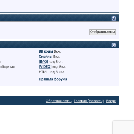
BB коды
Вкл.
Смайлы
Вкл.
я
[IMG]
код
Вкл.
ообщения
[VIDEO]
код
Вкл.
HTML код
Выкл.
Правила форума
Обратная связь
Главная (Новости)
Вверх