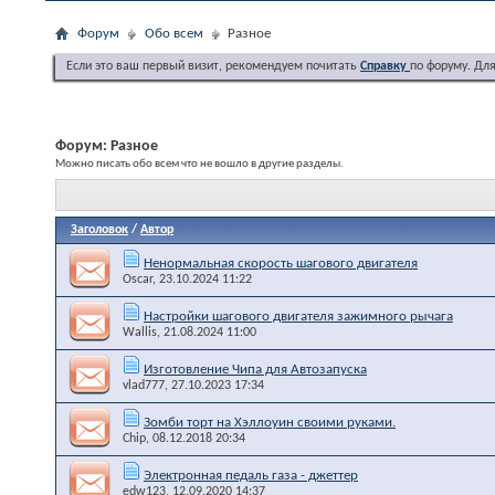
Форум
Обо всем
Разное
Если это ваш первый визит, рекомендуем почитать
Справку
по форуму. Дл
Форум:
Разное
Можно писать обо всем что не вошло в другие разделы.
Заголовок
/
Автор
Ненормальная скорость шагового двигателя
Oscar
, 23.10.2024 11:22
Настройки шагового двигателя зажимного рычага
Wallis
, 21.08.2024 11:00
Изготовление Чипа для Автозапуска
vlad777
, 27.10.2023 17:34
Зомби торт на Хэллоуин своими руками.
Chip
, 08.12.2018 20:34
Электронная педаль газа - джеттер
edw123
, 12.09.2020 14:37