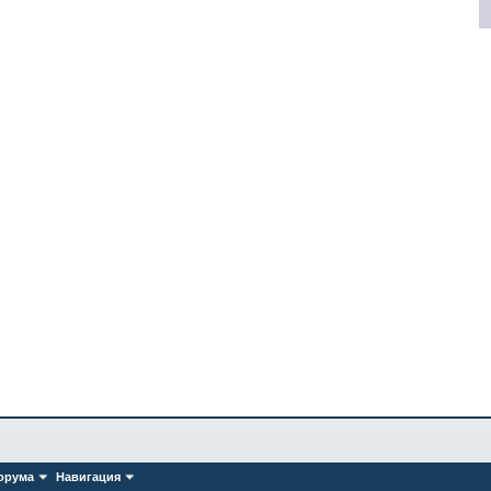
орума
Навигация