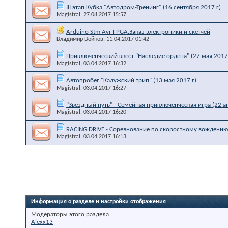
III этап Кубка "Автодром-Тренинг" (16 сентября 2017 г)
Magistral
, 27.08.2017 15:57
Arduino Stm Avr FPGA.Заказ электроники и скетчей
Владимир Войнов
, 11.04.2017 01:42
Приключенческий квест "Наследие ордена" (27 мая 2017 
Magistral
, 03.04.2017 16:32
Автопробег "Калужский трип" (13 мая 2017 г)
Magistral
, 03.04.2017 16:27
"Звёздный путь" - Семейная приключенческая игра (22 а
Magistral
, 03.04.2017 16:20
RACING DRIVE - Соревнование по скоростному вождению 
Magistral
, 03.04.2017 16:13
Информация о разделе и настройки отображения
Модераторы этого раздела
Alexx13