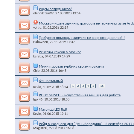
Ищем сотрудников!
olehnikitsin99
, 27.08.2020 13:54
Москва - ищем администратора в интернет-магазин Ard
voltiq
, 01.02.2018 22:19
Требуется помощь в запуске сенсорного дисплея!!!
Haloween
, 22.11.2019 17:47
Рецепты кексов в Москве
kareba
, 04.07.2019 14:29
Мини паровая турбина своими руками
Chip
, 23.05.2018 16:45
Фен паяльный
1
2
3
4
5
...
15
Kevin
, 10.02.2018 18:24
ROBOMUSCLE - искусственная мышца для робота
Igor46
, 10.06.2018 18:50
Матрица LED 8x8
Kevin
, 01.06.2018 19:11
Рейд выходного дня "День Бородина" - 2 сентября 2017 г
Magistral
, 27.08.2017 16:08