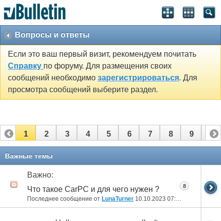
Вопросы и ответы
Если это ваш первый визит, рекомендуем почитать
Справку
по форуму. Для размещения своих
сообщений необходимо
зарегистрироваться
. Для
просмотра сообщений выберите раздел.
1
2
3
4
5
6
7
8
9
10
11
12
13
14
15
16
17
18
Важные темы
Важно:
8
Что такое CarPC и для чего нужен ?
Последнее сообщение от
LunaTurner
10.10.2023
07:14