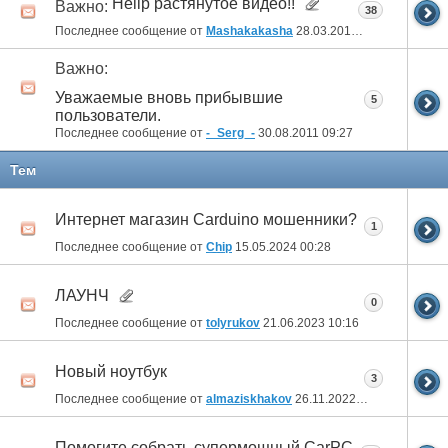
Hellp растянутое видео!!
Важно:
38
Последнее сообщение от
Mashakakasha
28.03.2013
23:14
Важно:
Уважаемые вновь прибывшие
5
пользователи.
Последнее сообщение от
-_Serg_-
30.08.2011
09:27
Тем
Интернет магазин Carduino мошенники?
1
Последнее сообщение от
Chip
15.05.2024
00:28
ЛАУНЧ
0
Последнее сообщение от
tolyrukov
21.06.2023
10:16
Новый ноутбук
3
Последнее сообщение от
almaziskhakov
26.11.2022
14:58
Помогите собрать супермощный CarPC