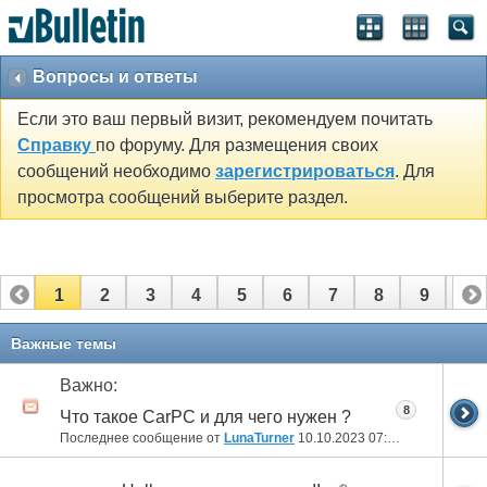
Вопросы и ответы
Если это ваш первый визит, рекомендуем почитать
Справку
по форуму. Для размещения своих
сообщений необходимо
зарегистрироваться
. Для
просмотра сообщений выберите раздел.
1
2
3
4
5
6
7
8
9
10
11
12
13
14
15
16
17
Важные темы
Важно:
8
Что такое CarPC и для чего нужен ?
Последнее сообщение от
LunaTurner
10.10.2023
07:14