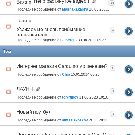
Hellp растянутое видео!!
Важно:
38
Последнее сообщение от
Mashakakasha
28.03.2013
23:14
Важно:
Уважаемые вновь прибывшие
5
пользователи.
Последнее сообщение от
-_Serg_-
30.08.2011
09:27
Тем
Интернет магазин Carduino мошенники?
1
Последнее сообщение от
Chip
15.05.2024
00:28
ЛАУНЧ
0
Последнее сообщение от
tolyrukov
21.06.2023
10:16
Новый ноутбук
3
Последнее сообщение от
almaziskhakov
26.11.2022
14:58
Помогите собрать супермощный CarPC