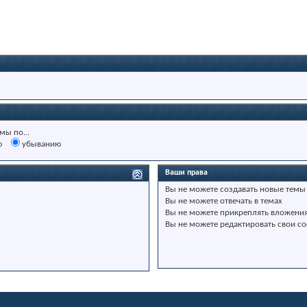
мы по...
ю
убыванию
Ваши права
Вы
не можете
создавать новые темы
Вы
не можете
отвечать в темах
Вы
не можете
прикреплять вложени
Вы
не можете
редактировать свои с