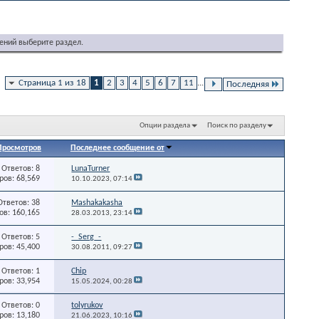
ений выберите раздел.
Страница 1 из 18
1
2
3
4
5
6
7
11
...
Последняя
Опции раздела
Поиск по разделу
Просмотров
Последнее сообщение от
Ответов: 8
LunaTurner
ов: 68,569
10.10.2023,
07:14
Ответов: 38
Mashakakasha
в: 160,165
28.03.2013,
23:14
Ответов: 5
-_Serg_-
ов: 45,400
30.08.2011,
09:27
Ответов: 1
Chip
ов: 33,954
15.05.2024,
00:28
Ответов: 0
tolyrukov
ов: 13,180
21.06.2023,
10:16