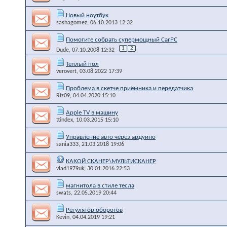
Новый ноутбук
sashagomez
, 06.10.2013 12:32
Помогите собрать супермощный CarPC
1
2
Dude
, 07.10.2008 12:32
Теплый пол
verovert
, 03.08.2022 17:39
Проблема в скетче приёмника и передатчика
Riz09
, 04.04.2020 15:10
Apple TV в машину
ttindex
, 10.03.2015 15:10
Управление авто через ардуино
sania333
, 21.03.2018 19:06
КАКОЙ СКАНЕР\МУЛЬТИСКАНЕР
vlad1979uk
, 30.01.2016 22:53
магнитола в стиле тесла
swats
, 22.05.2019 20:44
Регулятор оборотов
Kevin
, 04.04.2019 19:21