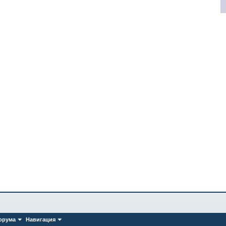
орума
Навигация