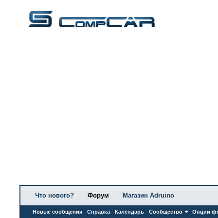
Что нового?
Форум
Магазин Adruino
Новые сообщения
Справка
Календарь
Сообщество
Опции ф