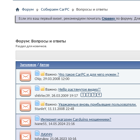
Форум
Собираем CarPC
Вопросы и ответы
Если это ваш первый визит, рекомендуем почитать
Справку
по форуму. Дл
Форум:
Вопросы и ответы
Раздел для новичков.
Заголовок
/
Автор
Важно:
Что такое CarPC и для чего нужен ?
Chip
, 29.03.2008 12:00
Важно:
Hellp растянутое видео!!
1
2
3
4
shtirlec39
, 26.03.2009 19:17
Важно:
Уважаемые вновь прибывшие пользователи.
StanleY
, 11.11.2008 22:48
Интернет магазин Carduino мошенники?
Ivane55
, 14.05.2024 21:16
ЛАУНЧ
tolyrukov
, 21.06.2023 10:16