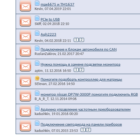
max6675 и TM1637
Kevin
, 07.04.2019 22:01
PCIe to USB
Skiff
, 02.09.2018 22:10
Aqh2223
1
2
Kevin
, 04.02.2018 22:11
Подключение к блокам автомобиля по CAN
RuslanZakirov
, 21.02.2017 20:47
Нужна помощь в замене подсветки монитора
1
2
aptm
, 11.12.2016 16:50
Помогите подобрать контроллер для матрицы
SElevan
, 27.02.2016 14:50
монитор nissan DP7W-3000P помогите подключить RGB
B_A_R_T
, 12.11.2014 09:06
Ардуино управление частотным преобразователем
kadushkin
, 19.01.2016 00:20
Подключение светодиода на панели приборов
1
2
kadushkin
, 07.01.2015 23:53