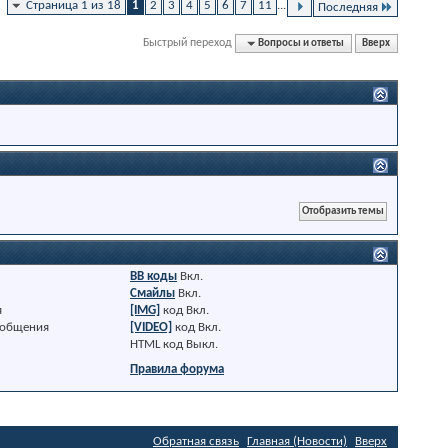
Страница 1 из 18
1
2
3
4
5
6
7
11
...
Последняя
Быстрый переход
Вопросы и ответы
Вверх
BB коды
Вкл.
Смайлы
Вкл.
я
[IMG]
код
Вкл.
ообщения
[VIDEO]
код
Вкл.
HTML код
Выкл.
Правила форума
Обратная связь
Главная (Новости)
Вверх