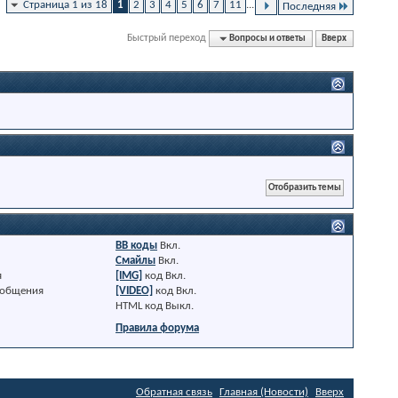
Страница 1 из 18
1
2
3
4
5
6
7
11
...
Последняя
Быстрый переход
Вопросы и ответы
Вверх
BB коды
Вкл.
Смайлы
Вкл.
я
[IMG]
код
Вкл.
ообщения
[VIDEO]
код
Вкл.
HTML код
Выкл.
Правила форума
Обратная связь
Главная (Новости)
Вверх