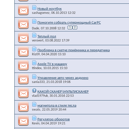
Новый ноутбук
sashagomez
, 06.10.2013 12:32
Помогите собрать супермощный CarPC
1
2
Dude
, 07.10.2008 12:32
Теплый пол
verovert
, 03.08.2022 17:39
Проблема в скетче приёмника и передатчика
Riz09
, 04.04.2020 15:10
Apple TV в машину
ttindex
, 10.03.2015 15:10
Управление авто через ардуино
sania333
, 21.03.2018 19:06
КАКОЙ СКАНЕР\МУЛЬТИСКАНЕР
vlad1979uk
, 30.01.2016 22:53
магнитола в стиле тесла
swats
, 22.05.2019 20:44
Регулятор оборотов
Kevin
, 04.04.2019 19:21