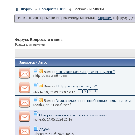
Форум
Собираем CarPC
Вопросы и ответы
Если это ваш первый визит, рекомендуем почитать
Справку
по форуму. Дл
Форум:
Вопросы и ответы
Раздел для новичков.
Заголовок
/
Автор
Важно:
Что такое CarPC и для чего нужен ?
Chip
, 29.03.2008 12:00
Важно:
Hellp растянутое видео!!
1
2
3
4
shtirlec39
, 26.03.2009 19:17
Важно:
Уважаемые вновь прибывшие пользователи.
StanleY
, 11.11.2008 22:48
Интернет магазин Carduino мошенники?
Ivane55
, 14.05.2024 21:16
ЛАУНЧ
tolyrukov
, 21.06.2023 10:16