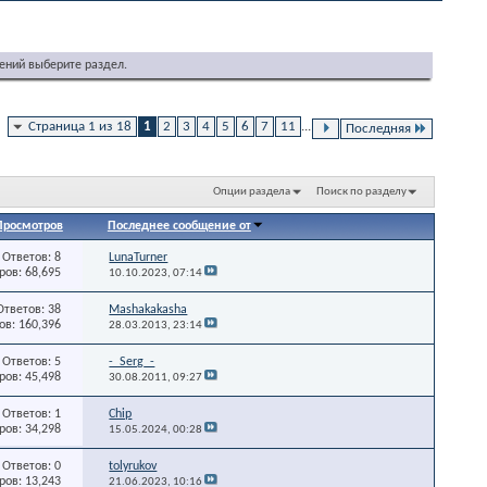
ений выберите раздел.
Страница 1 из 18
1
2
3
4
5
6
7
11
...
Последняя
Опции раздела
Поиск по разделу
Просмотров
Последнее сообщение от
Ответов: 8
LunaTurner
ов: 68,695
10.10.2023,
07:14
Ответов: 38
Mashakakasha
в: 160,396
28.03.2013,
23:14
Ответов: 5
-_Serg_-
ов: 45,498
30.08.2011,
09:27
Ответов: 1
Chip
ов: 34,298
15.05.2024,
00:28
Ответов: 0
tolyrukov
ов: 13,243
21.06.2023,
10:16