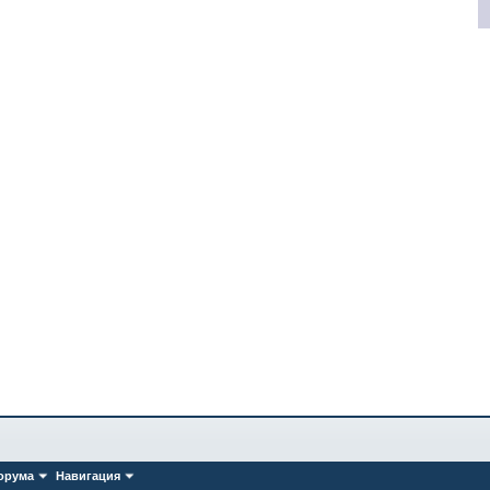
орума
Навигация