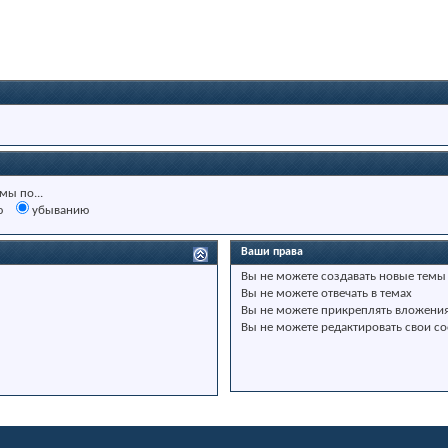
мы по...
ю
убыванию
Ваши права
Вы
не можете
создавать новые темы
Вы
не можете
отвечать в темах
Вы
не можете
прикреплять вложени
Вы
не можете
редактировать свои с