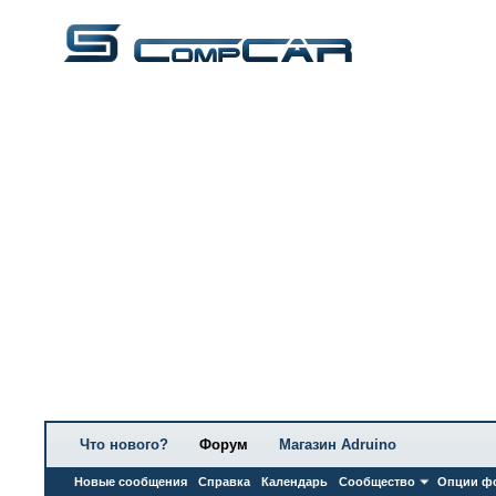
Что нового?
Форум
Магазин Adruino
Новые сообщения
Справка
Календарь
Сообщество
Опции ф