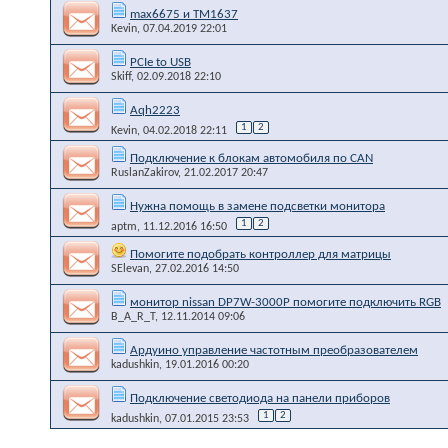
max6675 и TM1637
Kevin
, 07.04.2019 22:01
PCIe to USB
Skiff
, 02.09.2018 22:10
Aqh2223
1
2
Kevin
, 04.02.2018 22:11
Подключение к блокам автомобиля по CAN
RuslanZakirov
, 21.02.2017 20:47
Нужна помощь в замене подсветки монитора
1
2
aptm
, 11.12.2016 16:50
Помогите подобрать контроллер для матрицы
SElevan
, 27.02.2016 14:50
монитор nissan DP7W-3000P помогите подключить RGB
B_A_R_T
, 12.11.2014 09:06
Ардуино управление частотным преобразователем
kadushkin
, 19.01.2016 00:20
Подключение светодиода на панели приборов
1
2
kadushkin
, 07.01.2015 23:53